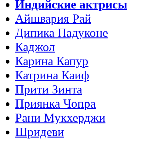
Индийские актрисы
Айшвария Рай
Дипика Падуконе
Каджол
Карина Капур
Катрина Каиф
Прити Зинта
Приянка Чопра
Рани Мукхерджи
Шридеви