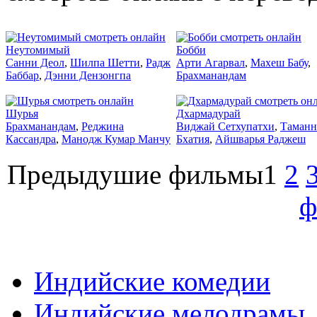
2001
2002
Неутомимый
Бобби
Санни Деол
,
Шилпа Шетти
,
Радж
Арти Агарвал
,
Махеш Бабу
,
Баббар
,
Дэнни Дензонгпа
Брахманандам
2016
2016
Шурья
Дхармадурай
Брахманандам
,
Реджина
Виджай Сетхупатхи
,
Таманн
Кассандра
,
Манодж Кумар Манчу
Бхатия
,
Айшварья Раджеш
Предыдушие фильмы
1
2
ф
Индийские комедии
Индийские мелодрамы