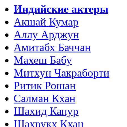
Индийские актеры
Акшай Кумар
Аллу Арджун
Амитабх Баччан
Махеш Бабу
Митхун Чакраборти
Ритик Рошан
Салман Кхан
Шахид Капур
Шахрукх Кхан