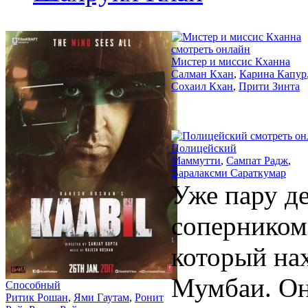
2017
2009
Мистер и миссис Кханна
Салман Кхан
,
Карина Капур
Сохаил Кхан
,
Прити Зинта
2016
Полицейский
Маммутти
,
Сампат Радж
,
Варалаксми Сараткумар
Уже пару д
соперником 
который на
Мумбаи. Он
Способный
Ритик Рошан
,
Ями Гаутам
,
Ронит