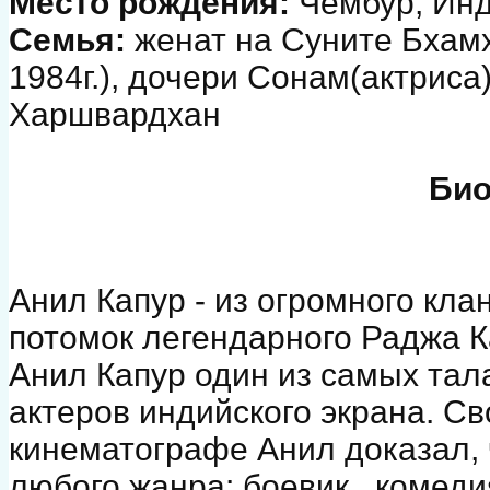
Место рождения:
Чембур, Ин
Семья:
женат на Суните Бхамх
1984г.), дочери Сонам(актриса
Харшвардхан
Био
Анил Капур - из огромного кла
потомок легендарного Раджа К
Анил Капур один из самых тал
актеров индийского экрана. Св
кинематографе Анил доказал, 
любого жанра: боевик , комеди