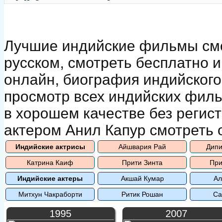
Лучшие индийские фильмы смо
русском, смотреть бесплатно 
онлайн, биография индийского 
просмотр всех индийских филь
в хорошем качестве без регис
актером Анил Капур смотреть 
Индийские актрисы
Айшвария Рай
Дипи
Катрина Каиф
Прити Зинта
При
Индийские актеры
Акшай Кумар
Ал
Митхун Чакраборти
Ритик Рошан
Са
1995
2007