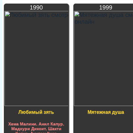
1990
1999
Любимый зять
Мятежная душа
Хема Малини
,
Анил Капур
,
Мадхури Диксит
,
Шакти