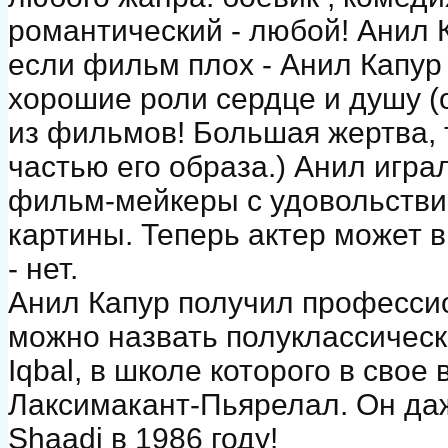
романтический - любой! Анил 
если фильм плох - Анил Капур
хорошие роли сердце и душу (
из фильмов! Большая жертва, 
частью его образа.) Анил играл
фильм-мейкеры с удовольстви
картины. Теперь актер может вы
- нет.
Анил Капур получил профессио
можно назвать полуклассическ
Iqbal, в школе которого в сво
Лаксимакант-Пьярелал. Он даж
Shaadi в 1986 году!