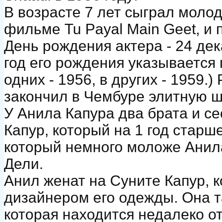
В возрасте 7 лет сыграл мол
фильме Tu Payal Main Geet, и 
День рождения актера - 24 дек
год его рождения указывается 
одних - 1956, в других - 1959.
закончил в Чембуре элитную ш
У Анила Капура два брата и с
Капур, который на 1 год старш
который немного моложе Анила
Дели.
Анил женат на Суните Капур, к
дизайнером его одежды. Она т
которая находится недалеко от