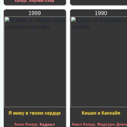
Капур
,
Анупам Кхер
1999
1990
Я живу в твоем сердце
Кишан и Канхайя
Анил Капур,
Каджол
Анил Капур, Мадхури Дикс