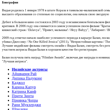
Биография
Видья родилась 1 января 1978 в штате Керала в тамильско-малаяламской семь
высшего образования со степенью по социологии, она начала свою звездную 
Дебют в большом кино состоялся в 2003 году в независимом бенгальском фил
критиков. В 2006 году она снимается в самом успешном своем фильме "Братан 
княжеский страж / Eklavya", "Привет, малышка! / Heyy Babyy", "Лабиринт / 
2009 год отметил начало наиболее успешного периода в карьере Балан, поскол
убивал Джессику / No One Killed Jessica" (2011), "Непристойная картина / Th
Лучшие индийские фильмы смотреть онлайн с Видья Балан, смотреть без реги
участием актрисы Видья Балан в хорошем качестве без регистрации.
Балан получила пять наград "Filmfare Awards", включая две награды в номи
"Лучшая актриса".
Индийские актрисы
Айшвария Рай
Дипика Падуконе
Каджол
Карина Капур
Катрина Каиф
Прити Зинта
Приянка Чопра
Рани Мукхерджи
Шридеви