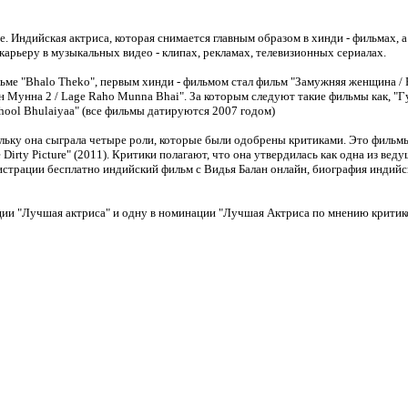
е. Индийская актриса, которая снимается главным образом в хинди - фильмах, а
карьеру в музыкальных видео - клипах, рекламах, телевизионных сериалах.
ьме "Bhalo Theko", первым хинди - фильмом стал фильм "Замужняя женщина / Pa
Мунна 2 / Lage Raho Munna Bhai". За которым следуют такие фильмы как, "Гуру
Bhool Bhulaiyaa" (все фильмы датируются 2007 годом)
ьку она сыграла четыре роли, которые были одобрены критиками. Это фильмы: "
e Dirty Picture" (2011). Критики полагают, что она утвердилась как одна из ве
страции бесплатно индийский фильм с Видья Балан онлайн, биография индийск
нации "Лучшая актриса" и одну в номинации "Лучшая Актриса по мнению критик