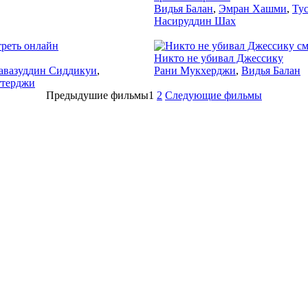
Видья Балан
,
Эмран Хашми
,
Ту
Насируддин Шах
2012
2011
Никто не убивал Джессику
авазуддин Сиддикуи
,
Рани Мукхерджи
,
Видья Балан
ттерджи
Предыдушие фильмы
1
2
Следующие фильмы