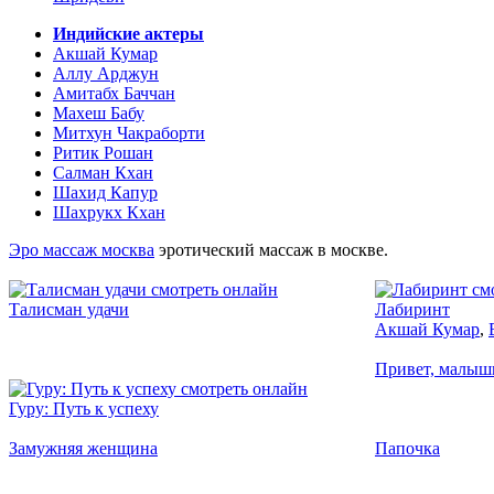
Индийские актеры
Акшай Кумар
Аллу Арджун
Амитабх Баччан
Махеш Бабу
Митхун Чакраборти
Ритик Рошан
Салман Кхан
Шахид Капур
Шахрукх Кхан
Эро массаж москва
эротический массаж в москве.
2008
Талисман удачи
Лабиринт
Акшай Кумар
,
2007
Привет, малыш
Гуру: Путь к успеху
Замужняя женщина
Папочка