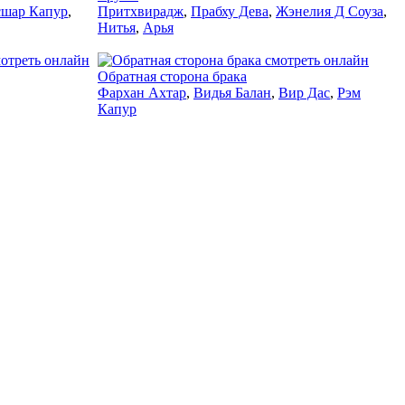
сшар Капур
,
Притхвирадж
,
Прабху Дева
,
Жэнелия Д Соуза
,
Нитья
,
Арья
2014
Обратная сторона брака
Фархан Ахтар
,
Видья Балан
,
Вир Дас
,
Рэм
Капур