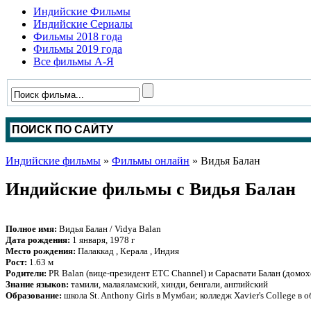
Индийские Фильмы
Индийские Сериалы
Фильмы 2018 года
Фильмы 2019 года
Все фильмы А-Я
Индийские фильмы
»
Фильмы онлайн
» Видья Балан
Индийские фильмы с Видья Балан
Полное имя:
Видья Балан / Vidya Balan
Дата рождения:
1 января, 1978 г
Место рождения:
Палаккад , Керала , Индия
Рост:
1.63 м
Родители:
PR Balan (вице-президент ETC Channel) и Сарасвати Балан (домох
Знание языков:
тамили, малаяламский, хинди, бенгали, английский
Образование:
школа St. Anthony Girls в Мумбаи; колледж Xavier's College в