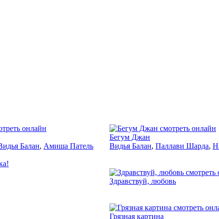
2007
2017
Бегум Джан
Видья Балан
,
Амиша Патель
Видья Балан
,
Паллави Шарда
,
Н
ка!
2007
Здравствуй, любовь
2011
Грязная картина