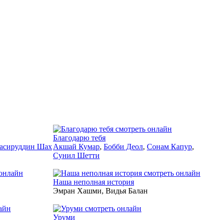
2011
Благодарю тебя
асируддин Шах
Акшай Кумар
,
Бобби Деол
,
Сонам Капур
,
Сунил Шетти
2015
Наша неполная история
Эмран Хашми, Видья Балан
2011
Уруми