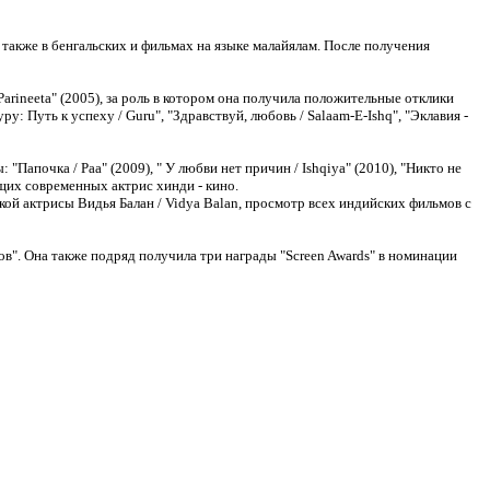
 также в бенгальских и фильмах на языке малайялам. После получения
rineeta" (2005), за роль в котором она получила положительные отклики
: Путь к успеху / Guru", "Здравствуй, любовь / Salaam-E-Ishq", "Эклавия -
Папочка / Paa" (2009), " У любви нет причин / Ishqiya" (2010), "Никто не
дущих современных актрис хинди - кино.
ой актрисы Видья Балан / Vidya Balan, просмотр всех индийских фильмов с
ов". Она также подряд получила три награды "Screen Awards" в номинации