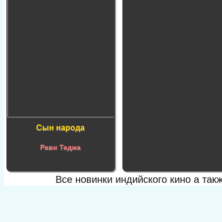
Сын народа
Рави Теджа
Все новинки индийского кино а та