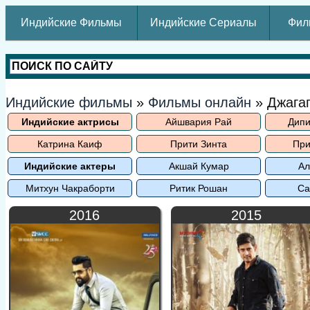
Индийские Фильмы
Индийские Сериалы
Фил
Индийские фильмы
»
Фильмы онлайн
» Джага
Индийские актрисы
Айшвария Рай
Дипи
Катрина Каиф
Прити Зинта
При
Индийские актеры
Акшай Кумар
Ал
Митхун Чакраборти
Ритик Рошан
Са
2016
2015