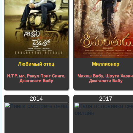
Любимый отец
Миллионер
Н.Т.Р. мл
,
Ракул Прит Сингх
,
Махеш Бабу
,
Шрути Хасан
Джагапати Бабу
Джагапати Бабу
2014
2017