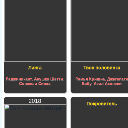
Линга
Твоя половинка
Раджиникант
,
Анушка Шетти
,
Рамья Кришна
,
Джагапат
Сонакши Синха
Бабу
,
Акил Акинени
2018
Покровитель