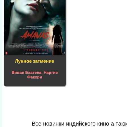
Лунное затмение
Виван Бхатена
,
Наргис
Факхри
Все новинки индийского кино а та