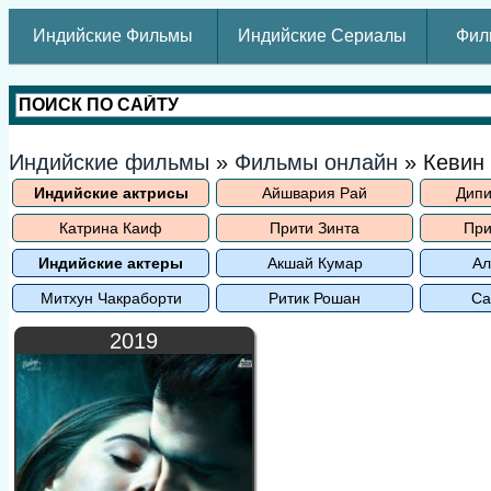
Индийские Фильмы
Индийские Сериалы
Фил
Индийские фильмы
»
Фильмы онлайн
» Кевин
Индийские актрисы
Айшвария Рай
Дипи
Катрина Каиф
Прити Зинта
При
Индийские актеры
Акшай Кумар
Ал
Митхун Чакраборти
Ритик Рошан
Са
2019