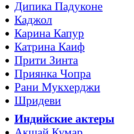
Дипика Падуконе
Каджол
Карина Капур
Катрина Каиф
Прити Зинта
Приянка Чопра
Рани Мукхерджи
Шридеви
Индийские актеры
Акшай Кумар