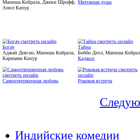
Маниша Койрала, Джеки Шрофф,
Мятежная душа
Анил Капур
1993
1997
Богач
Тайна
Аджай Девган, Маниша Койрала,
Бобби Деол, Маниша Койрал
Каришма Капур
Каджол
1995
2003
Самоотверженная любовь
Роковая встреча
Следую
Индийские комедии