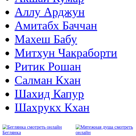
Аллу Арджун
Амитабх Баччан
Махеш Бабу
Митхун Чакраборти
Ритик Рошан
Салман Кхан
Шахид Капур
Шахрукх Кхан
2001
1999
Беглянка