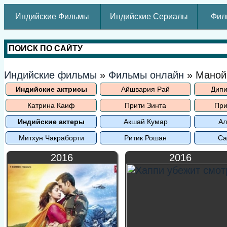
Индийские Фильмы
Индийские Сериалы
Фил
Индийские фильмы
»
Фильмы онлайн
» Маной
Индийские актрисы
Айшвария Рай
Дипи
Катрина Каиф
Прити Зинта
При
Индийские актеры
Акшай Кумар
Ал
Митхун Чакраборти
Ритик Рошан
Са
2016
2016