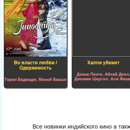
Во власти любви /
Хаппи убежит
Одержимость
Диана Пенти
,
Абхай Деол
Джимми Шергил
,
Али Фаз
Таран Баджадж
,
Маной Бакши
Все новинки индийского кино а та