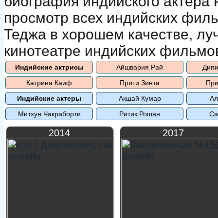
биография индийского актера 
просмотр всех индийских филь
Теджа в хорошем качестве, л
кинотеатре индийских фильмо
Индийские актрисы
Айшвария Рай
Дипи
Катрина Каиф
Прити Зинта
При
Индийские актеры
Акшай Кумар
Ал
Митхун Чакраборти
Ритик Рошан
Са
2014
2017