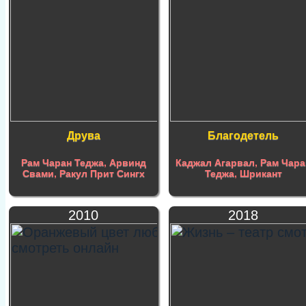
Друва
Благодетель
Рам Чаран Теджа
,
Арвинд
Каджал Агарвал
,
Рам Чара
Свами
,
Ракул Прит Сингх
Теджа
,
Шрикант
2010
2018