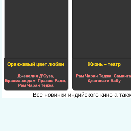
Оранжевый цвет любви
Жизнь – театр
Дженелия Д’Суза
,
Рам Чаран Теджа
,
Самант
Брахманандам
,
Пракаш Радж
,
Джагапати Бабу
Рам Чаран Теджа
Все новинки индийского кино а та