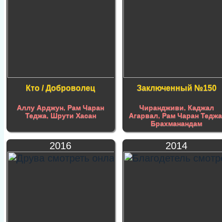
Кто / Доброволец
Заключенный №150
Аллу Арджун
,
Рам Чаран
Чирандживи
,
Каджал
Теджа
,
Шрути Хасан
Агарвал
,
Рам Чаран Тедж
Брахманандам
2016
2014