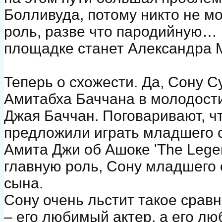
Болливуда, потому никто не м
роль, разве что пародийную…
площадке станет Александра М
Теперь о схожести. Да, Сону С
Амитабха Баччана в молодости
Джая Баччан. Поговаривают, ч
предложили играть младшего 
Амита Джи об Ашоке 'The Legen
главную роль, Сону младшего 
сына.
Сону очень льстит такое срав
– его любимый актер, а его лю