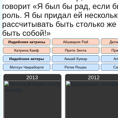
говорит «Я был бы рад, если 
роль. Я бы придал ей нескольк
рассчитывать быть столько же 
быть собой!»
Индийские актрисы
Айшвария Рай
Дипи
Катрина Каиф
Прити Зинта
При
Индийские актеры
Акшай Кумар
Ал
Митхун Чакраборти
Ритик Рошан
Са
2013
2012