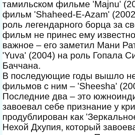
тамильском фильме 'Majnu' (2
фильм 'Shaheed-E-Azam' (2002
роль легендарного борца за с
фильм не принес ему известно
важное – его заметил Мани Ра
'Yuva' (2004) на роль Гопала 
Баччана.
В последующие годы вышло не
фильмов с ним – 'Sheesha' (2005
Последние два – это южноинд
завоевал себе признание у кри
продублирован как 'Зеркально
Нехой Дхупия, который завоев