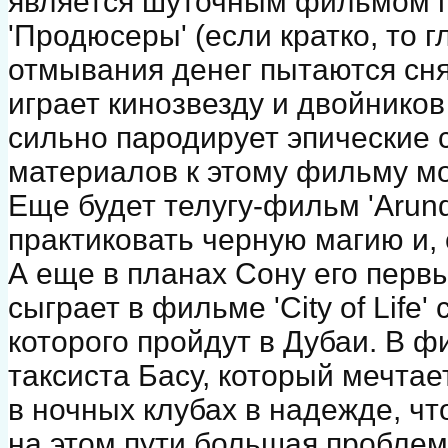
является шуточным фильмом 
'Продюсеры' (если кратко, то 
отмывания денег пытаются сн
играет кинозвезду и двойнико
сильно пародирует эпические 
материалов к этому фильму мо
Еще будет телугу-фильм 'Arund
практиковать черную магию и, 
А еще в планах Сону его перв
сыграет в фильме 'City of Life
которого пройдут в Дубаи. В 
таксиста Басу, который мечтае
в ночных клубах в надежде, чт
на этом пути большая проблема