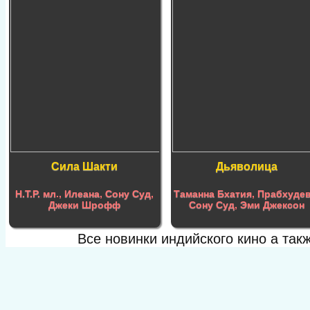
Сила Шакти
Дьяволица
Н.Т.Р. мл
.,
Илеана
,
Сону Суд
,
Таманна Бхатия
,
Прабхуде
Джеки Шрофф
Сону Суд
,
Эми Джексон
Все новинки индийского кино а та