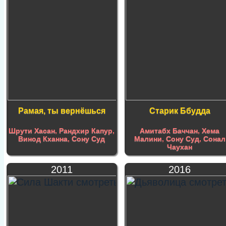
Рамая, ты вернёшься
Старик Ббудда
Шрути Хасан
,
Рандхир Капур
,
Амитабх Баччан
,
Хема
Винод Кханна
,
Сону Суд
Малини
,
Сону Суд
,
Сонал
Чаухан
2011
2016