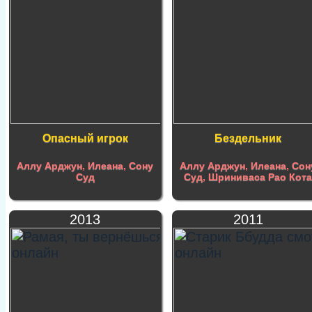
Опасный игрок
Бездельник
Аллу Арджун
,
Илеана
,
Сону
Аллу Арджун
,
Илеана
,
Сон
Суд
Суд
,
Шриниваса Рао Кот
2013
2011