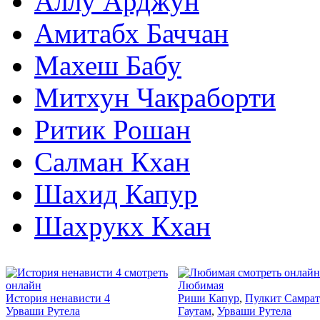
Аллу Арджун
Амитабх Баччан
Махеш Бабу
Митхун Чакраборти
Ритик Рошан
Салман Кхан
Шахид Капур
Шахрукх Кхан
2018
2016
Любимая
История ненависти 4
Риши Капур
,
Пулкит Самрат
Урваши Рутела
Гаутам
,
Урваши Рутела