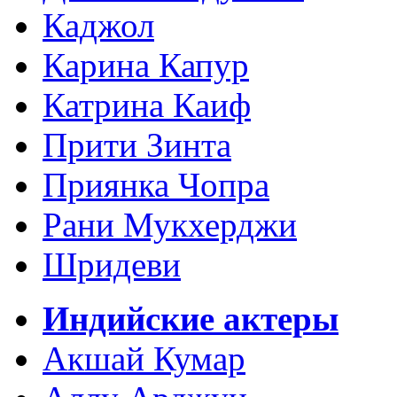
Каджол
Карина Капур
Катрина Каиф
Прити Зинта
Приянка Чопра
Рани Мукхерджи
Шридеви
Индийские актеры
Акшай Кумар