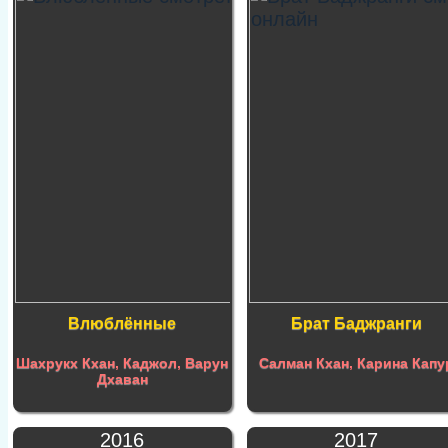
Влюблённые
Брат Баджранги
Шахрукх Кхан
,
Каджол
,
Варун
Салман Кхан
,
Карина Капу
Дхаван
2016
2017