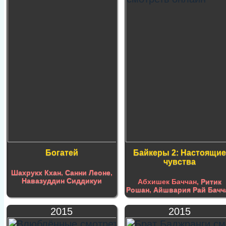
Богатей
Байкеры 2: Настоящи
чувства
Шахрукх Кхан
,
Санни Леоне
,
Навазуддин Сиддикуи
Абхишек Баччан,
Ритик
Рошан
,
Айшвария Рай Бачч
2015
2015