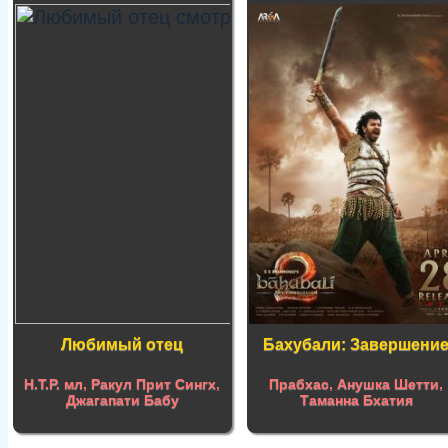
Любимый отец
Бахубали: Завершени
Н.Т.Р. мл
,
Ракул Прит Сингх
,
Прабхас
,
Анушка Шетти
,
Джагапати Бабу
Таманна Бхатия