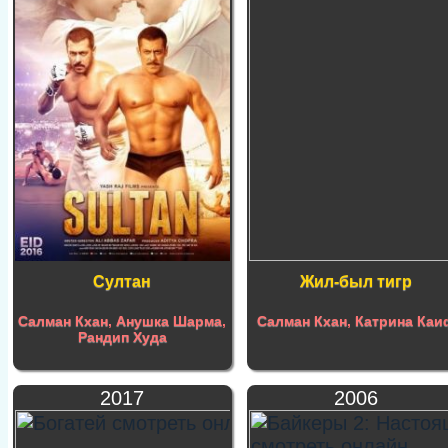
Султан
Жил-был тигр
Салман Кхан
,
Анушка Шарма
,
Салман Кхан
,
Катрина Каи
Рандип Худа
2017
2006