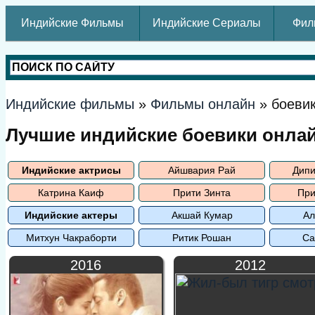
Индийские Фильмы
Индийские Сериалы
Фил
Индийские фильмы
»
Фильмы онлайн
» боеви
Лучшие индийские боевики онла
Индийские актрисы
Айшвария Рай
Дипи
Катрина Каиф
Прити Зинта
При
Индийские актеры
Акшай Кумар
Ал
Митхун Чакраборти
Ритик Рошан
Са
2016
2012