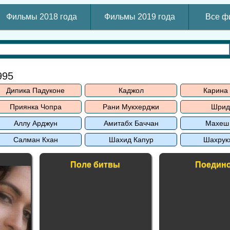
Фильмы 2018 года
Фильмы 2019 года
Все ф
995
Дипика Падуконе
Каджол
Карина
Приянка Чопра
Рани Мукхерджи
Шрид
Аллу Арджун
Амитабх Баччан
Махеш
Салман Кхан
Шахид Капур
Шахрук
Поле битвы
Поедин