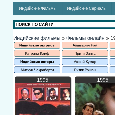
Индийские Фильмы
Индийские Сериалы
Индийские фильмы
»
Фильмы онлайн
» 1
Индийские актрисы
Айшвария Рай
Катрина Каиф
Прити Зинта
Индийские актеры
Акшай Кумар
Митхун Чакраборти
Ритик Рошан
1995
1995