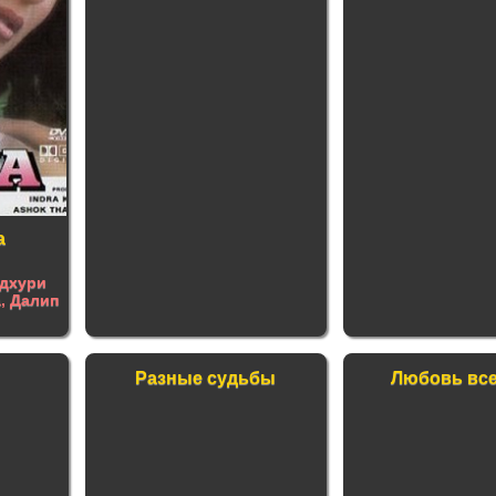
а
дхури
а
,
Далип
Разные судьбы
Любовь вс