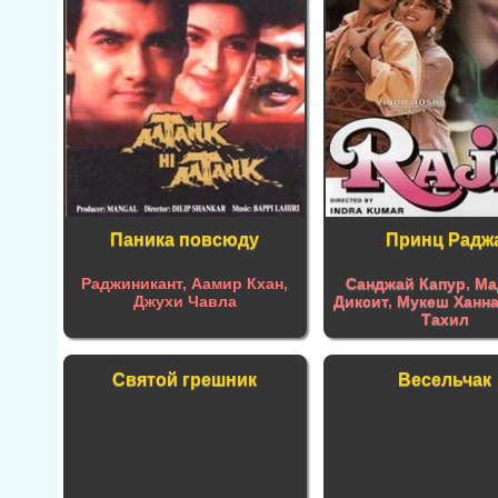
Паника повсюду
Принц Радж
Раджиникант, Аамир Кхан,
Санджай Капур
,
Ма
Джухи Чавла
Диксит
,
Мукеш Ханн
Тахил
Святой грешник
Весельчак