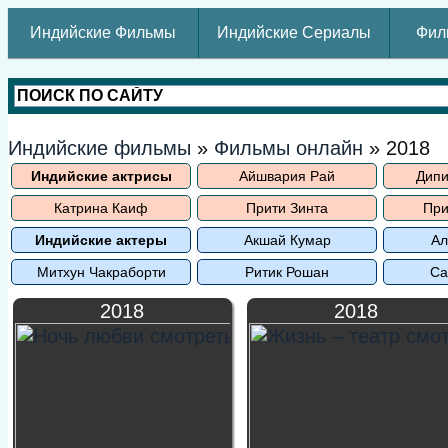
Индийские Фильмы
Индийские Сериалы
Фил
Индийские фильмы
»
Фильмы онлайн
» 2018
Индийские актрисы
Айшвария Рай
Дипи
Катрина Каиф
Прити Зинта
При
Индийские актеры
Акшай Кумар
Ал
Митхун Чакраборти
Ритик Рошан
Са
2018
2018