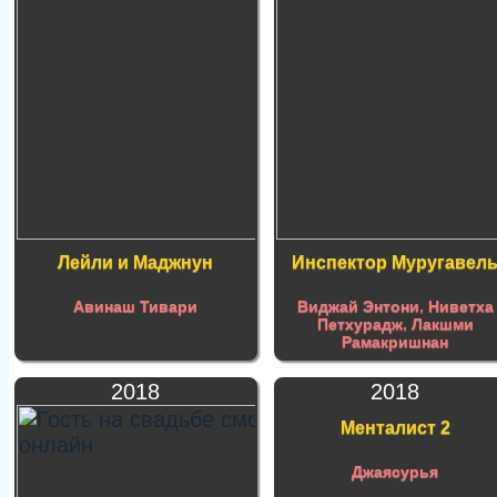
Лейли и Маджнун
Инспектор Муругавел
Авинаш Тивари
Виджай Энтони
,
Ниветха
Петхурадж
,
Лакшми
Рамакришнан
2018
2018
Менталист 2
Джаясурья