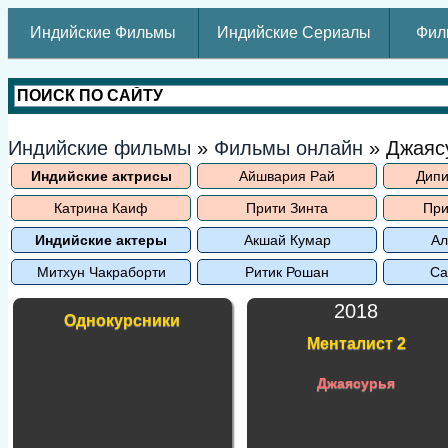
Индийские Фильмы
Индийские Сериалы
Фил
Индийские фильмы
»
Фильмы онлайн
» Джаяс
Индийские актрисы
Айшвария Рай
Дипи
Катрина Каиф
Прити Зинта
При
Индийские актеры
Акшай Кумар
Ал
Митхун Чакраборти
Ритик Рошан
Са
2018
Однокурсники
Менталист 2
Джаясурья