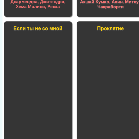
Дхармендра, Джитендра,
Акшай Кумар
,
Асин
,
Митху
Хема Малини, Рекха
Чакраборти
Если ты не со мной
Проклятие