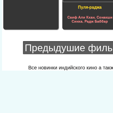
Пуля-раджа
Саиф Али Кхан
,
Сонакши
Синха
,
Радж Баббар
Предыдушие фил
Все новинки индийского кино а та