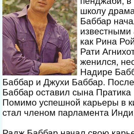
пенджаби, в
школу драмат
Баббар нача
известными 
как Рина Ро
Рати Агнихо
женился, нес
Надире Бабба
Баббар и Джухи Баббар. Посл
Баббар оставил сына Пратика
Помимо успешной карьеры в ки
стал членом парламента Индии
Радж Баббар начал свою карь