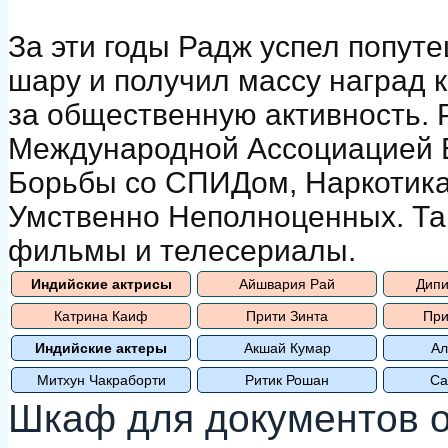
За эти годы Радж успел попут
шару и получил массу наград к
за общественную активность. 
Международной Ассоциацией Б
Борьбы со СПИДом, Наркотик
Умственно Неполноценных. Та
фильмы и телесериалы.
Индийские актрисы
Айшвария Рай
Дипи
Катрина Каиф
Прити Зинта
При
Индийские актеры
Акшай Кумар
Ал
Митхун Чакраборти
Ритик Рошан
Са
Шкаф для документов 