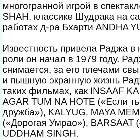
многогранной игрой в спектак
SHAH, классике Шудрака на 
работах д-ра Бхарти ANDHA 
Известность привела Раджа в 
роли он начал в 1979 году. Ра
снимается, за его плечами св
и пышную экранную жизнь Рад
таких фильмах, как INSAAF KA
AGAR TUM NA HOTE («Если ты 
дружба»), KALYUG. MAYA ME
(«Дорогая Умрао»), BARSAAT 
UDDHAM SINGH.