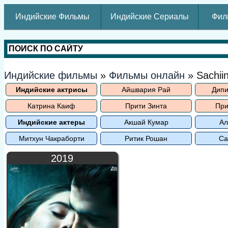
Индийские Фильмы
Индийские Сериалы
Фил
Индийские фильмы
»
Фильмы онлайн
» Sachiin
Индийские актрисы
Айшвария Рай
Дипи
Катрина Каиф
Прити Зинта
При
Индийские актеры
Акшай Кумар
Ал
Митхун Чакраборти
Ритик Рошан
Са
2019