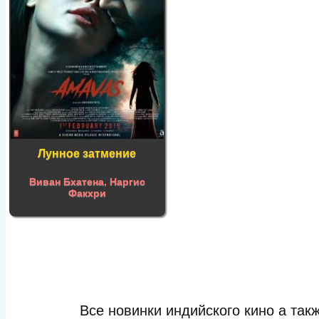
Лунное затмение
Виван Бхатена
,
Наргис
Факхри
Все новинки индийского кино а та