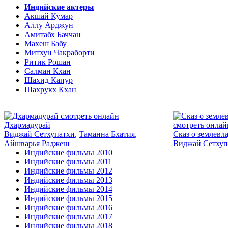
Индийские актеры
Акшай Кумар
Аллу Арджун
Амитабх Баччан
Махеш Бабу
Митхун Чакраборти
Ритик Рошан
Салман Кхан
Шахид Капур
Шахрукх Кхан
2016
Дхармадурай
Виджай Сетхупатхи
,
Таманна Бхатия
,
Сказ о землевл
Айшварья Раджеш
Виджай Сетхуп
Индийские фильмы 2010
Индийские фильмы 2011
Индийские фильмы 2012
Индийские фильмы 2013
Индийские фильмы 2014
Индийские фильмы 2015
Индийские фильмы 2016
Индийские фильмы 2017
Индийские фильмы 2018