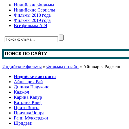
Индийские Фильмы
Индийские Сериалы
Фильмы 2018 года
Фильмы 2019 года
Все фильмы А-Я
Индийские фильмы
»
Фильмы онлайн
» Айшварья Раджеш
Индийские актрисы
Айшвария Рай
Дипика Падуконе
Каджол
Карина Капур
Катрина Каиф
Прити Зинта
Приянка Чопра
Рани Мукхерджи
Шридеви