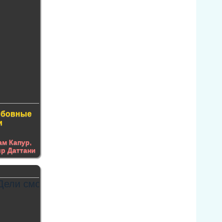
юбовные
и
ам Капур
,
р Даттани