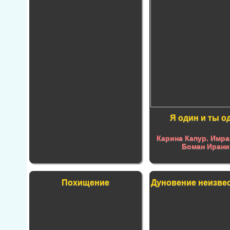
Я один и ты о
Карина Капур
,
Имра
Боман Ирани
Похищение
Дуновение неизве