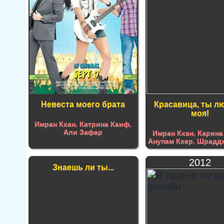
Невеста моего брата
Красавица, ты л
моя!
Имран Кхан
,
Катрина Каиф
,
Али Зафар
Имран Кхан
,
Карина
Анупам Кхер
,
Шраддх
2012
Знаешь ли ты...