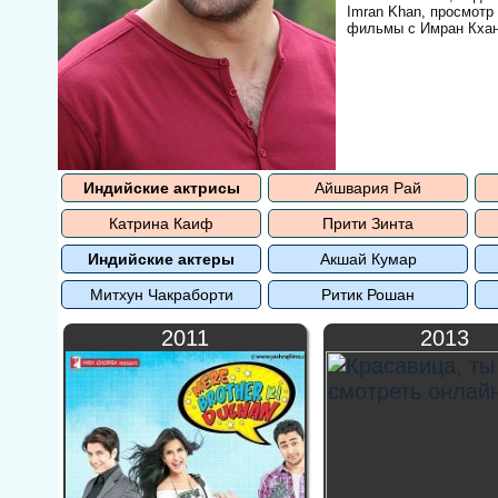
Imran Khan, просмотр
фильмы с Имран Кхан
Индийские актрисы
Айшвария Рай
Катрина Каиф
Прити Зинта
Индийские актеры
Акшай Кумар
Митхун Чакраборти
Ритик Рошан
2011
2013