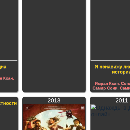
дна
Я ненавижу л
истори
н Кхан
,
Имран Кхан
,
Сон
Самир Сони
,
Сами
2013
2011
стности