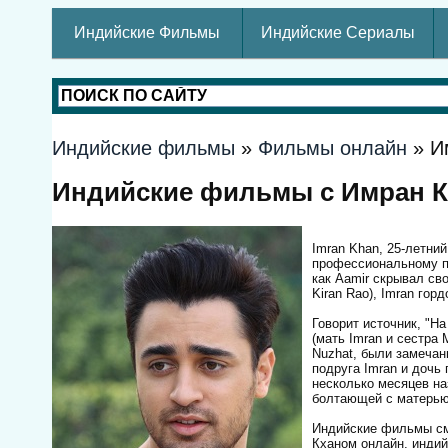
Индийские Фильмы
Индийские Сериалы
Индийские фильмы
»
Фильмы онлайн
» И
Индийские фильмы с Имран К
Imran Khan, 25-летний
профессиональному пу
как Aamir скрывал св
Kiran Rao), Imran гор
Говорит источник, "На
(мать Imran и сестра
Nuzhat, были замечан
подруга Imran и дочь
несколько месяцев на
болтающей с матерью I
Индийские фильмы см
Кханом онлайн, индий