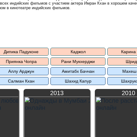
 всех индийских фильмов с участием актера Имран Кхан в хорошем каче
ом в кинотеатре индийских фильмов.
Дипика Падуконе
Каджол
Карина
Приянка Чопра
Рани Мукхерджи
Шрид
Аллу Арджун
Амитабх Баччан
Махеш
Салман Кхан
Шахид Капур
Шахрук
2013
2010