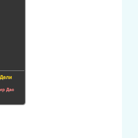
 Дели
ир Дас