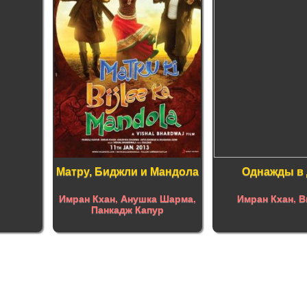
Матру, Биджли и Мандола
Однажды в
Имран Кхан
,
Анушка Шарма
,
Имран Кхан
,
В
Панкадж Капур