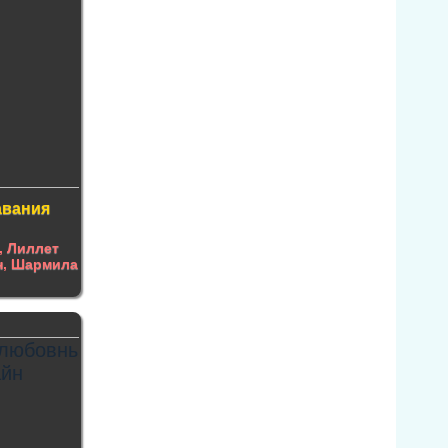
авания
,
Лиллет
н
,
Шармила