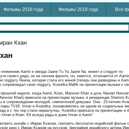
Фильмы 2018 года
Фильмы 2019 года
Все ф
мран Кхан
хан
 племянник Aamir и звезда Jaane Tu Ya Jaane Na, может и следует по
ти своего дяди, но на личном фронте, он, кажется, отличается от Aamir
ою подругу Reena, которая стала его женой (теперь они разведены и Aam
до сопровождал свою подругу, Avantika Mallik на презентации музыки к с
 прошлой неделе, когда Aamir, Kiran, Mansoor Khan и дочь Naseer Hussain
 Mansoor Khan) приехали на презентацию музыки, в резиденции Shammi Kap
ы в сопровождении молодой, симпатичной девушке. Она - 23-летняя Avan
 главы TV18. Imran и Avantika, познакомились на одном из социальных м
зад и с тех пор стали неразлучны. Avantika приехала на презентацию и 
mran и Kiran. Ей всегда рады в доме Imran и Aamir".
отреть онлайн с Имран Кханом, смотреть бесплатно индийский фильм 
ское кино с Имран Кханом на русском, биография индийского актера Имр