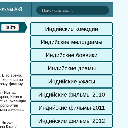
ильмы А-Я
Индийские комедии
Индийские мелодрамы
Индийские боевики
Индийские драмы
. В то время,
ir женился на
Индийские ужасы
воему фильму.
 - Nuzhat
Индийские фильмы 2010
oor, Kiran и
tika, очевидно
ероприятий
Индийские фильмы 2011
была замечена,
Индийские фильмы 2012
с Имран
ан Кхан /