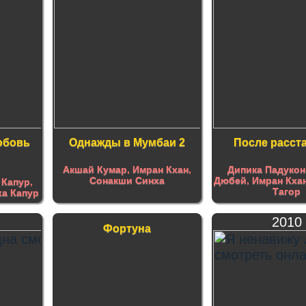
юбовь
Однажды в Мумбаи 2
После расст
Акшай Кумар
,
Имран Кхан
,
Дипика Падукон
Сонакши Синха
Дюбей
,
Имран Кха
 Капур
,
Тагор
а Капур
2010
Фортуна