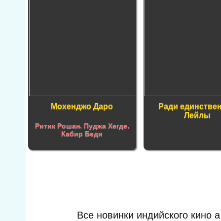
Мохенджо Даро
Ради единстве
Лейлы
Ритик Рошан
,
Пуджа Хегде
,
Кабир Беди
Все новинки индийского кино 