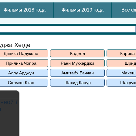
Фильмы 2018 года
Фильмы 2019 года
Все ф
уджа Хегде
Дипика Падуконе
Каджол
Карина
Приянка Чопра
Рани Мукхерджи
Шрид
Аллу Арджун
Амитабх Баччан
Махеш
Салман Кхан
Шахид Капур
Шахрук