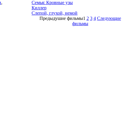
и
,
Семья: Кровные узы
Киллер
Слепой, глухой, немой
Предыдушие фильмы
1
2
3
4
Следующие
фильмы