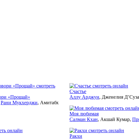
2006
2006
Счастье
вори «Прощай»
Аллу Арджун
, Дженелия Д’Суз
,
Рани Мукхерджи
, Амитабх
2006
Моя любимая
Салман Кхан
, Акшай Кумар,
Пр
2006
2006
Ракхи