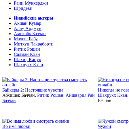
Рани Мукхерджи
Шридеви
Индийские актеры
Акшай Кумар
Аллу Арджун
Амитабх Баччан
Махеш Бабу
Митхун Чакраборти
Ритик Рошан
Салман Кхан
Шахид Капур
Шахрукх Кхан
2006
Байкеры 2: Настоящие чувства
Никогда не го
Абхишек Баччан,
Ритик Рошан
,
Айшвария Рай
Шахрукх Кхан
Баччан
Баччан
2006
Во имя любви
Чужой