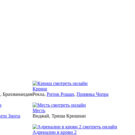
2006
Крриш
а, Брахманандам
Рекха,
Ритик Рошан
,
Приянка Чопра
2006
Месть
ити Зинта
Виджай, Триша Кришнан
2006
Адреналин в крови 2