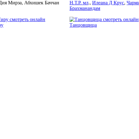
Дия Мирза, Абхишек Баччан
Н.Т.Р. мл
.,
Илеана Д Крус
,
Чарм
Брахманандам
2006
2006
ру
Танцовщица