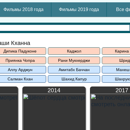
Фильмы 2018 года
Фильмы 2019 года
Все ф
аши Кханна
Дипика Падуконе
Каджол
Карина
Приянка Чопра
Рани Мукхерджи
Шрид
Аллу Арджун
Амитабх Баччан
Махеш
Салман Кхан
Шахид Капур
Шахрук
2014
2017