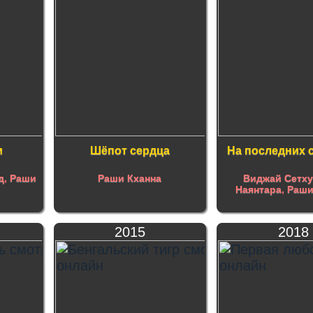
м
Шёпот сердца
На последних 
д
,
Раши
Раши Кханна
Виджай Сетху
Наянтара
,
Раши
2015
2018