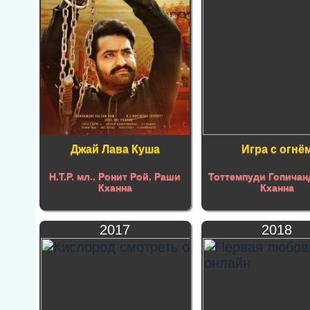
Джай Лава Куша
Игра с огнё
Н.Т.Р. мл
.,
Ронит Рой
,
Раши
Тоттемпуди Гопичан
Кханна
Кханна
2017
2018