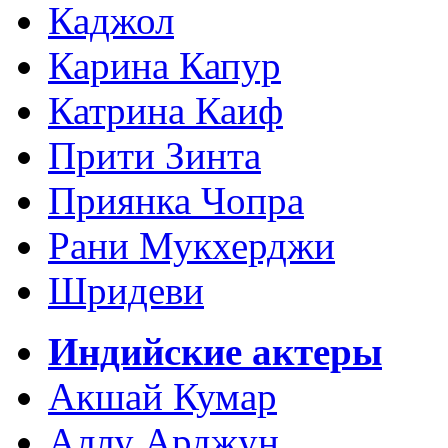
Каджол
Карина Капур
Катрина Каиф
Прити Зинта
Приянка Чопра
Рани Мукхерджи
Шридеви
Индийские актеры
Акшай Кумар
Аллу Арджун