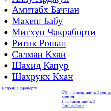
Амитабх Баччан
Махеш Бабу
Митхун Чакраборти
Ритик Рошан
Салман Кхан
Шахид Капур
Шахрукх Кхан
Встреча в аэропорту
2014
Последняя запись 2
Санни Леоне