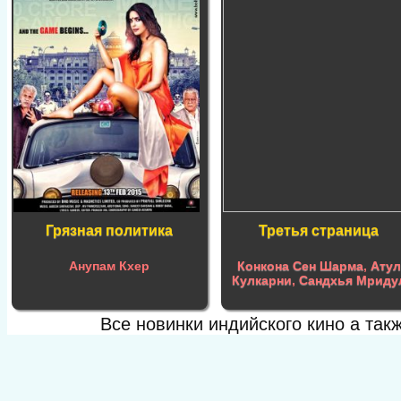
Грязная политика
Третья страница
Анупам Кхер
Конкона Сен Шарма
,
Атул
Кулкарни
,
Сандхья Мриду
Все новинки индийского кино а та