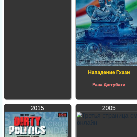
Нападение Гхази
Рана Даггубати
2015
2005