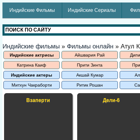
Индийские Фильмы
Индийские Сериалы
Фил
Индийские фильмы
»
Фильмы онлайн
» Атул 
Индийские актрисы
Айшвария Рай
Дипи
Катрина Каиф
Прити Зинта
При
Индийские актеры
Акшай Кумар
Ал
Митхун Чакраборти
Ритик Рошан
Са
Взаперти
Дели-6