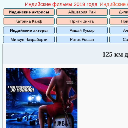
Индийские фильмы 2019 года
Индийские 
,
Индийские актрисы
Айшвария Рай
Дипи
Катрина Каиф
Прити Зинта
При
Индийские актеры
Акшай Кумар
Ал
Митхун Чакраборти
Ритик Рошан
Са
125 км 