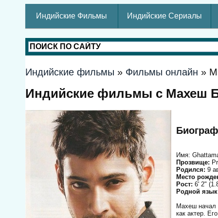
Индийские Фильмы
Индийские Сериалы
Индийские фильмы
»
Фильмы онлайн
» М
Индийские фильмы с Махеш 
Биограф
Имя: Ghattam
Прозвище:
Pr
Родился:
9 а
Место рожде
Рост:
6' 2" (1
Родной язык
Махеш начал с
как актер. Е