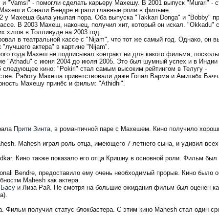
u" и "Vamsi" - помогли сделать карьеру Махешу. В 2001 выпуск "Murari" -
Махеш и Сонали Бендре играли главные роли в фильме.
2 у Махеша была унылая пора. Оба выпуска "Takkari Donga" и "Bobby" п
ассе. В 2003 Махеш, наконец, получил хит, который он искал. "Okkadu" 
х хитов в Толливуде на 2003 год.
овал в театральной кассе с "Nijam", что тот же самый год. Однако, он в
 "лучшего актера" в картине "Nijam".
ного года Махеш не подписывал контракт ни для какого фильма, посколь
е "Athadu" с июня 2004 до июля 2005. Это был шумный успех и в Индии 
 следующее кино: "Pokiri" стал самым высоким рейтингом в Телугу -
стве. Работу Махеша приветствовали даже Гопал Варма и Амитабх Бачч
ность Махешу принёс и фильм: "Athidhi".
грала
Прити Зинта
, в романтичной паре с Махешем. Кино получило хорош
Mahesh. Mahesh играл роль отца, имеющего 7-летнего сына, и удивил все
rodkar. Кино также показало его отца Кришну в основной роли. Фильм был
onali Bendre, предоставило ему очень необходимый прорыв. Кино было 
бностм Mahesh как актера.
 Басу
и Лиза Рай. Не смотря на большие ожидания фильм был оценен ка
а).
a. Фильм получил статус блокбастера. С этим кино Mahesh стал один с