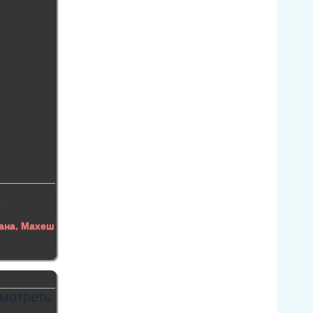
а
ана
,
Махеш