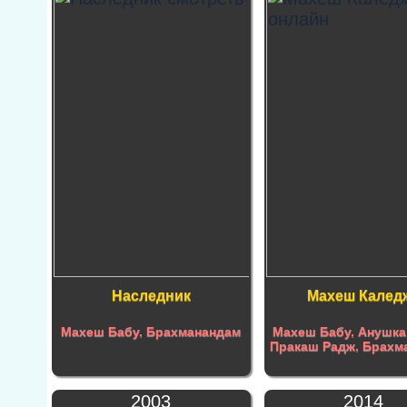
Наследник
Махеш Калед
Махеш Бабу
,
Брахманандам
Махеш Бабу
,
Анушка
Пракаш Радж
,
Брахм
2003
2014