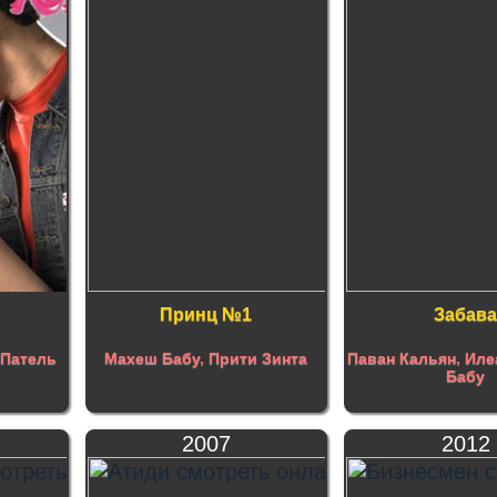
Принц №1
Забав
Патель
Махеш Бабу
,
Прити Зинта
Паван Кальян
,
Иле
Бабу
2007
2012