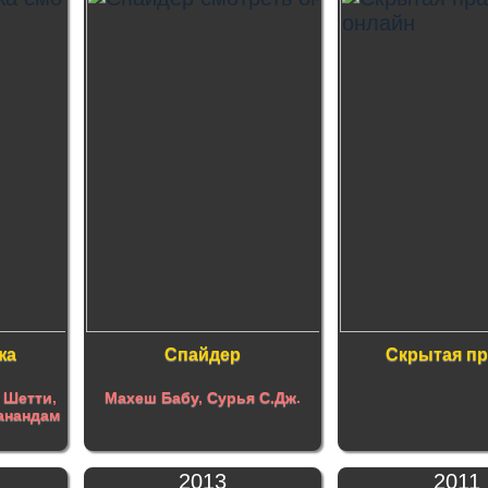
жа
Спайдер
Скрытая пр
 Шетти
,
Махеш Бабу
,
Сурья С.Дж
.
анандам
2013
2011