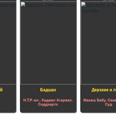
й
Бадшах
Дерзкие и 
Н.Т.Р. мл
.,
Каджал Агарвал
,
Махеш Бабу
,
Сам
Сиддхартх
Суд