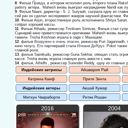
8
. Фильм
Правда
, в котором исполнял роль второго плана Raks
работу актера.. Mahesh вновь выиграл награждение Nandi как л
9
. Фильм Naani, директор - S. J. Suryaah, сыграла одну из гла
сей раз он сделал эксперимент жанром научной фантастики. Ф
10
. Фильм Arjun, второстпенную роль исполнинила Shriya Sara
собрал хорошей кассы.
11
. Фильм Athadu, режиссер Trivikram Srinivas, Фильм стал су
Сценарий кино приветствовался критиками. Mahesh вновь выигр
тамили. Trisha Krishnan играла в паре с Махешем.
12
. фильм
Вооружен и очень опасен
, режиссер Puri Jagannadh,
кино телугу. Его партнершей стала
Илеана Ди'Круз
. Pokiri такж
главной роли.
13
. фильм Sainikudu, режиссер Guna Sekhar, обещал стать огр
кассе. Trisha вновь играла главную роль вместе с ним.
14
. фильм, Athidhi , режиссер Surender Reddy, одну из главных
Индийские актрисы
Айшвария Рай
Катрина Каиф
Прити Зинта
Индийские актеры
Акшай Кумар
Митхун Чакраборти
Ритик Рошан
2016
2004