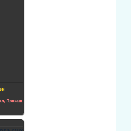
ен
ал
,
Пракаш