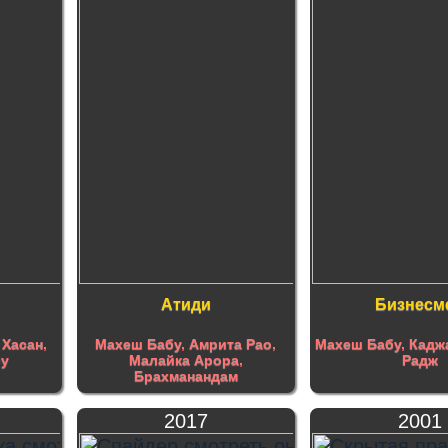
Атиди
Бизнесм
 Хасан
,
Махеш Бабу
,
Амрита Рао
,
Махеш Бабу
,
Кадж
бу
Малайка Арора
,
Радж
Брахманандам
2017
2001