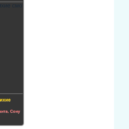
лихие
анта
,
Сону