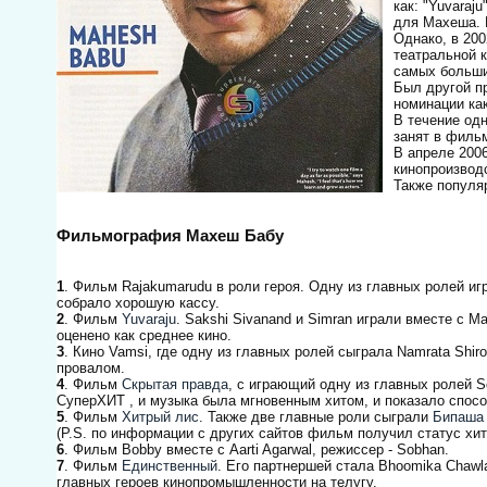
как: "Yuvaraj
для Махеша. 
Однако, в 200
театральной к
самых больши
Был другой пр
номинации как
В течение од
занят в фильм
В апреле 2006
кинопроизвод
Также популяр
Фильмография Махеш Бабу
1
. Фильм Rajakumarudu в роли героя. Одну из главных ролей и
собрало хорошую кассу.
2
. Фильм
Yuvaraju
. Sakshi Sivanand и Simran играли вместе с 
оценено как среднее кино.
3
. Кино Vamsi, где одну из главных ролей сыграла Namrata Shi
провалом.
4
. Фильм
Скрытая правда
, с играющий одну из главных ролей S
СуперХИТ , и музыка была мгновенным хитом, и показало спосо
5
. Фильм
Хитрый лис
. Также две главные роли сыграли
Бипаша
(P.S. по информации с других сайтов фильм получил статус хит
6
. Фильм Bobby вместе с Aarti Agarwal, режиссер - Sobhan.
7
. Фильм
Единственный
. Его партнершей стала Bhoomika Chawl
главных героев кинопромышленности на телугу.