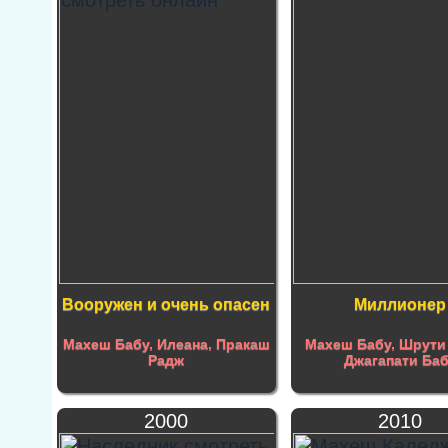
Вооружен и очень опасен
Миллионер
Махеш Бабу
,
Илеана
,
Пракаш
Махеш Бабу
,
Шрути
Радж
Джагапати Ба
2000
2010