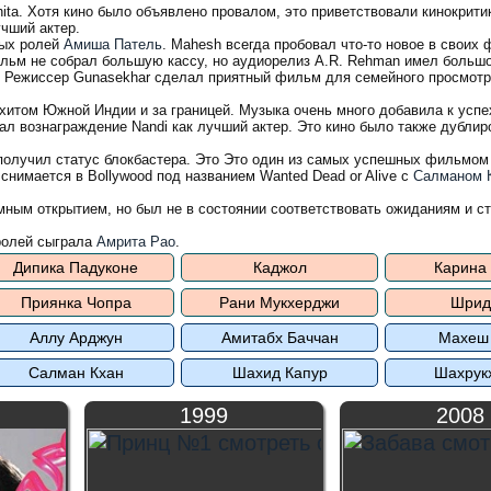
hita. Хотя кино было объявлено провалом, это приветствовали кинокрити
учший актер.
вных ролей
Амиша Патель
. Mahesh всегда пробовал что-то новое в своих 
ильм не собрал большую кассу, но аудиорелиз A.R. Rehman имел большо
n. Режиссер Gunasekhar сделал приятный фильм для семейного просмотр
прхитом Южной Индии и за границей. Музыка очень много добавила к усп
ал вознаграждение Nandi как лучший актер. Это кино было также дублир
 получил статус блокбастера. Это Это один из самых успешных фильмом
е снимается в Bollywood под названием Wanted Dead or Alive с
Салманом 
омным открытием, но был не в состоянии соответствовать ожиданиям и с
 ролей сыграла
Амрита Рао
.
Дипика Падуконе
Каджол
Карина
Приянка Чопра
Рани Мукхерджи
Шрид
Аллу Арджун
Амитабх Баччан
Махеш
Салман Кхан
Шахид Капур
Шахрук
1999
2008