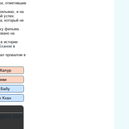
ки, отметившие
фильмах, и на
й успех.
а, который не
еху фильма.
овано на
 в истории
Кханом
в
тал провалом в
 Капур
еви
 Бабу
х Кхан