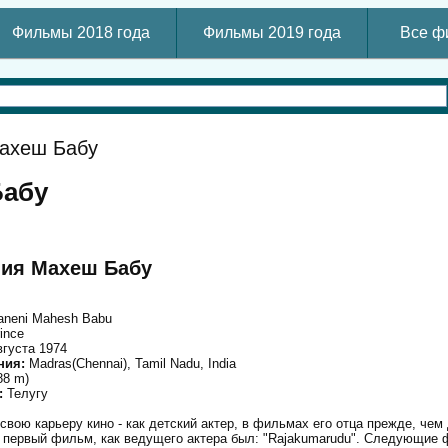
Фильмы 2018 года
Фильмы 2019 года
Все ф
ахеш Бабу
Бабу
ия Махеш Бабу
aneni Mahesh Babu
ince
вгуста 1974
ния:
Madras(Chennai), Tamil Nadu, India
.88 m)
:
Телугу
вою карьеру кино - как детский актер, в фильмах его отца прежде, чем
го первый фильм, как ведущего актера был: "Rajakumarudu". Следующие 