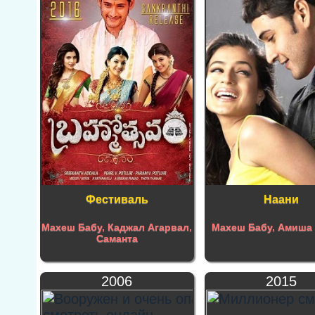
Фестиваль
Наани
Махеш Бабу
,
Каджал Агарвал
,
Махеш Бабу
,
Амиша 
Саманта
2006
2015