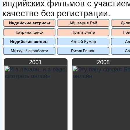
индийских фильмов с участие
качестве без регистрации.
Индийские актрисы
Айшвария Рай
Дипи
Катрина Каиф
Прити Зинта
При
Индийские актеры
Акшай Кумар
Ал
Митхун Чакраборти
Ритик Рошан
Са
2001
2008