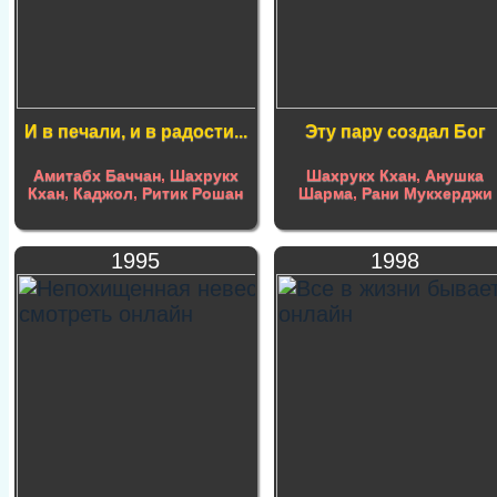
И в печали, и в радости...
Эту пару создал Бог
Амитабх Баччан
,
Шахрукх
Шахрукх Кхан
,
Анушка
Кхан
,
Каджол
,
Ритик Рошан
Шарма
,
Рани Мукхерджи
1995
1998