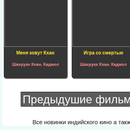
Меня зовут Кхан
Игра со смертью
Шахрукх Кхан
,
Каджол
Шахрукх Кхан
,
Каджол
Предыдушие филь
Все новинки индийского кино а та