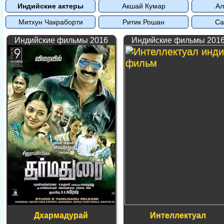
Индийские актеры
Акшай Кумар
Ал
Митхун Чакраборти
Ритик Рошан
Са
Индийские фильмы 2016
Индийские фильмы 201
Дхармадурай
Интеллектуал