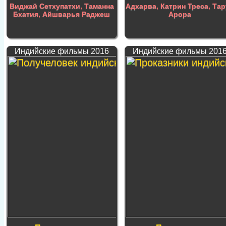
Виджай Сетхупатхи
,
Таманна
Адхарва
,
Катрин Треса
,
Тар
Бхатия
,
Айшварья Раджеш
Арора
Индийские фильмы 2016
Индийские фильмы 201