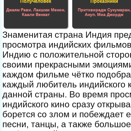
Получеловек
Проказники
Джаям Рави
,
Лакшми Менон
,
Притхвирадж Сукумаран
,
Каали Венкат
Ануп
,
Миа Джордж
Знаменитая страна Индия пре
просмотра индийских фильмов 
Индию с положительной сторо
своими прекрасными эмоциями,
каждом фильме чётко подобра
каждый любитель индийского к
данной страны. Во время про
индийского кино сразу открыва
борется со злом и побеждает 
песни, танцы, а также большо