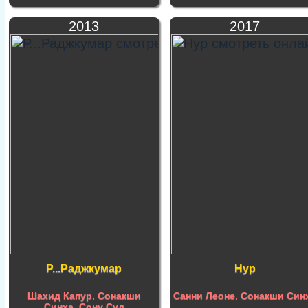
2013
2017
Р...Раджкумар
Нур
Шахид Капур
,
Сонакши
Санни Леоне
,
Сонакши Син
Синха
,
Сону Суд