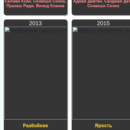
Салман Кхан
,
Сонакши Синха
,
Аджай Девган
,
Санджай Да
Пракаш Радж
,
Винод Кханна
Сонакши Синха
2013
2015
Разбойник
Ярость