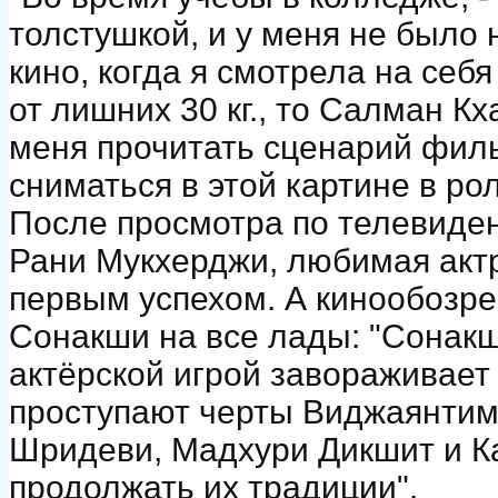
толстушкой, и у меня не было 
кино, когда я смотрела на себя
от лишних 30 кг., то Салман К
меня прочитать сценарий филь
сниматься в этой картине в ро
После просмотра по телевиде
Рани Мукхерджи, любимая акт
первым успехом. А кинообозре
Сонакши на все лады: "Сонакш
актёрской игрой завораживает 
проступают черты Виджаянти
Шридеви, Мадхури Дикшит и Ка
продолжать их традиции".