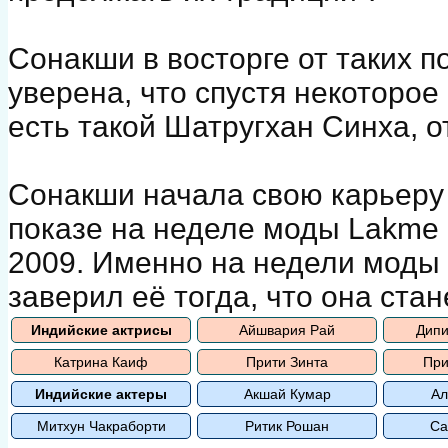
Сонакши в восторге от таких 
уверена, что спустя некоторое 
есть такой Шатругхан Синха, о
Сонакши начала свою карьеру 
показе на неделе моды Lakme F
2009. Именно на недели моды 
заверил её тогда, что она ста
Индийские актрисы
Айшвария Рай
Дипи
Катрина Каиф
Прити Зинта
При
Индийские актеры
Акшай Кумар
Ал
Митхун Чакраборти
Ритик Рошан
Са