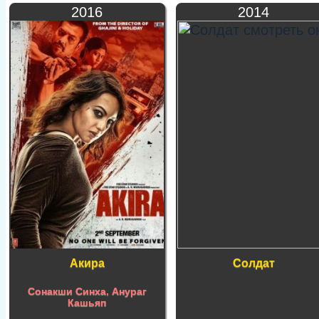
2016
2014
Акира
Солдат
Сонакши Синха
,
Анураг
Кашьяп