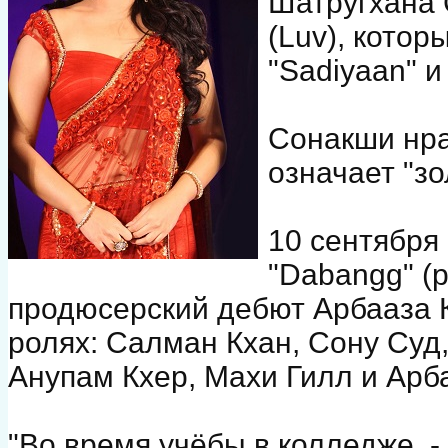
Шатругхана 
(Luv), кото
"Sadiyaan" и
Сонакши нра
означает "зо
10 сентября
"Dabangg" (
продюсерский дебют Арбааза К
ролях: Салман Кхан, Сону Суд
Анупам Кхер, Махи Гилл и Арба
"Во время учёбы в колледже, -