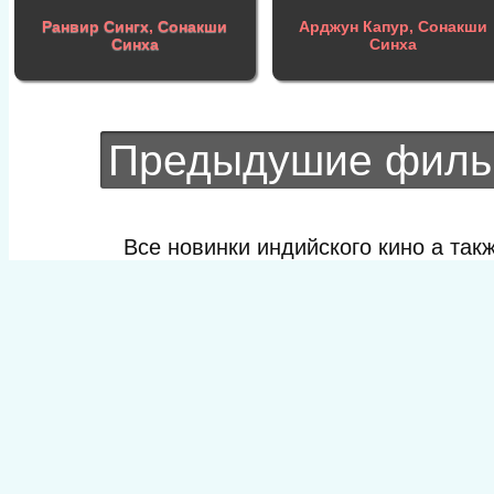
Ранвир Сингх
,
Сонакши
Арджун Капур, Сонакши
Синха
Синха
Предыдушие фил
Все новинки индийского кино а та