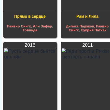
Прямо в сердце
Рам и Лила
Ранвир Сингх
,
Али Зафар
,
Дипика Падукон
,
Ранвир
Говинда
Сингх
,
Суприя Патхак
2015
2011