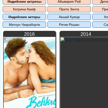
Индийские актрисы
Айшвария Рай
Дипи
Катрина Каиф
Прити Зинта
При
Индийские актеры
Акшай Кумар
Ал
Митхун Чакраборти
Ритик Рошан
Са
2016
2014