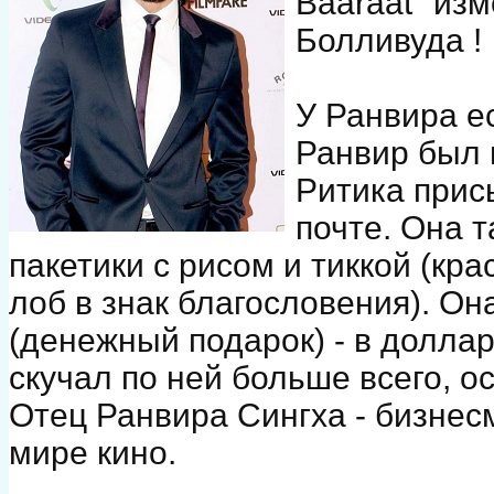
Baaraat" из
Болливуда !
У Ранвира е
Ранвир был 
Ритика прис
почте. Она 
пакетики с рисом и тиккой (кра
лоб в знак благословения). О
(денежный подарок) - в доллар
скучал по ней больше всего, о
Отец Ранвира Сингха - бизнесм
мире кино.