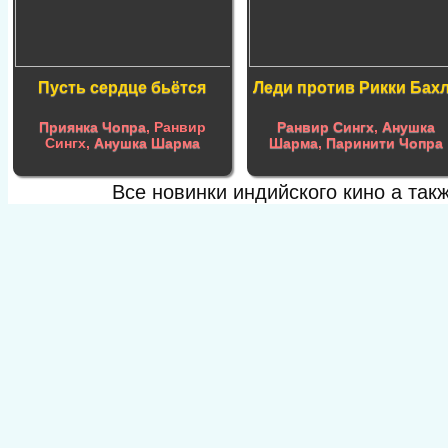
Пусть сердце бьётся
Леди против Рикки Бах
Приянка Чопра
, Ранвир
Ранвир Сингх
,
Анушка
Сингх,
Анушка Шарма
Шарма
,
Паринити Чопра
Все новинки индийского кино а та