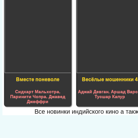
Вместе поневоле
Весёлые мошенники 4
Сидхарт Мальхотра
,
Аджай Девган
,
Аршад Варс
Паринити Чопра
,
Джавед
Тусшар Капур
Джеффри
Все новинки индийского кино а та