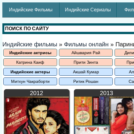
Индийские Фильмы
Индийские Сериалы
Фил
Индийские фильмы
»
Фильмы онлайн
» Парин
Индийские актрисы
Айшвария Рай
Дипи
Катрина Каиф
Прити Зинта
При
Индийские актеры
Акшай Кумар
Ал
Митхун Чакраборти
Ритик Рошан
Са
2012
2013