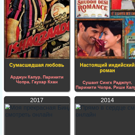
Сумасшедшая любовь
Настоящий индийский
роман
Арджун Капур
,
Паринити
Чопра
,
Гаухар Кхан
Сушант Сингх Раджпут
,
Паринити Чопра
,
Риши Кап
2017
2014