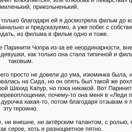
 миленький, прикольненький.
 только благодаря ей я досмотрела фильм до к
анально и предсказуемо, а уже побег с собств
дать, из фильма в фильм одно и тоже.
е Паринити Чопра из-за её неординарности, вн
девушки, как только она стала типичной и фил
таковым.
 его просто не довели до ума, изюминка была, 
алась на Сида, но он опять был такой же рохл
рой Шахид Капур, но пока никакой. Вот Паринит
 перевоплощении, почему-то она меня в «Леди 
дурочка какая-то, потом благодаря отзывам я 
эту героиню.
 ни внешне, ни актёрским талантом, с ролью, 
ак серое, хоть и разноцветное пятно.