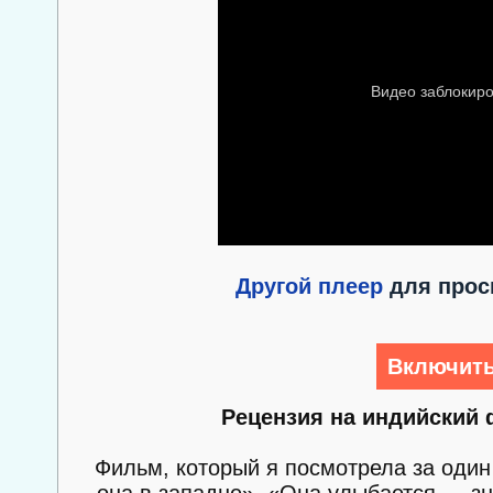
Другой плеер
для просм
Включить
Рецензия на индийский 
Фильм, который я посмотрела за один
она в западне», «Она улыбается — з