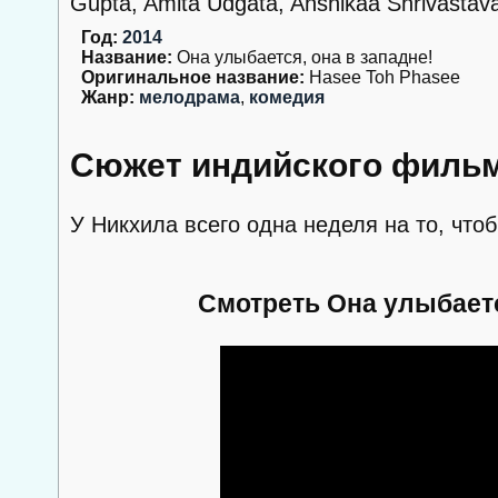
Gupta, Amita Udgata, Anshikaa Shrivastav
Год:
2014
Название:
Она улыбается, она в западне!
Оригинальное название:
Hasee Toh Phasee
Жанр:
мелодрама
,
комедия
Сюжет индийского фильма
У Никхила всего одна неделя на то, чтоб
Смотреть Она улыбаетс