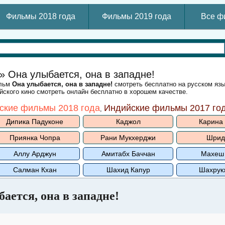
Фильмы 2018 года
Фильмы 2019 года
Все ф
» Она улыбается, она в западне!
ильм
Она улыбается, она в западне!
смотреть бесплатно на русском яз
ского кино смотреть онлайн бесплатно в хорошем качестве.
ские фильмы 2018 года
Индийские фильмы 2017 го
,
Дипика Падуконе
Каджол
Карина
Приянка Чопра
Рани Мукхерджи
Шрид
Аллу Арджун
Амитабх Баччан
Махеш
Салман Кхан
Шахид Капур
Шахрук
ается, она в западне!