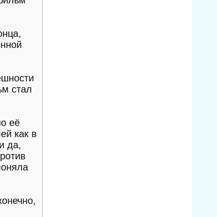
онца,
енной
ешности
ьм стал
но её
ей как в
и да,
против
поняла
конечно,