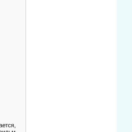
ается,
 фильм