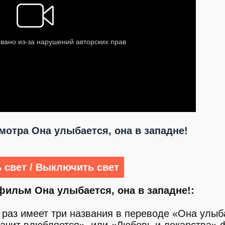
отра Она улыбается, она в западне!
 свет / Выключить свет
фильм Она улыбается, она в западне!:
 раз имеет три названия в переводе «Она улыб
начит влюбляется», или «Любовь и лекарства»