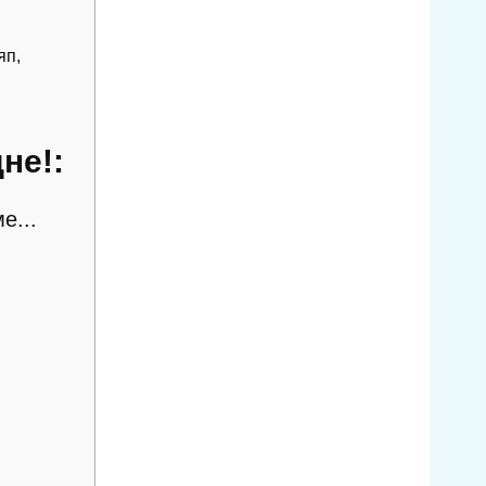
яп,
не!:
е...