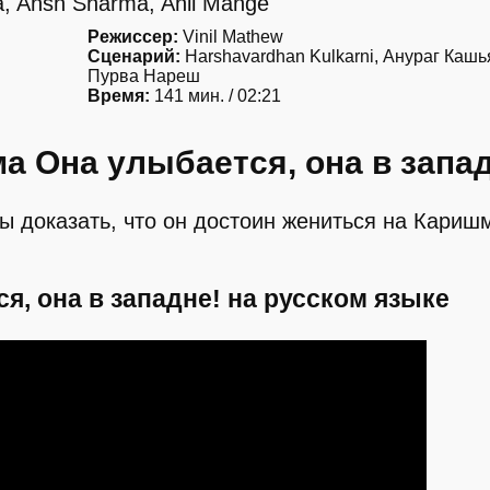
a, Ansh Sharma, Anil Mange
Режиссер:
Vinil Mathew
Сценарий:
Harshavardhan Kulkarni, Анураг Кашь
Пурва Нареш
Время:
141 мин. / 02:21
 Она улыбается, она в запад
ы доказать, что он достоин жениться на Каришм
я, она в западне! на русском языке