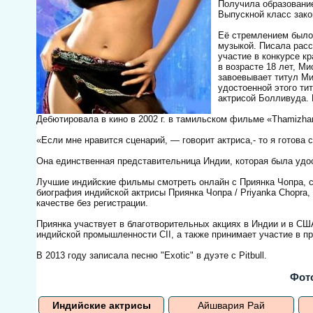
Получила образование
Выпускной класс зако
Её стремлением было 
музыкой. Писала расс
участие в конкурсе кр
в возрасте 18 лет, М
завоевывает титул Ми
удостоенной этого ти
актрисой Болливуда. 
Дебютировала в кино в 2002 г. в тамильском фильме «Thamizhan
«Если мне нравится сценарий, — говорит актриса,- то я готов
Она единственная представительница Индии, которая была удос
Лучшие индийские фильмы смотреть онлайн с Приянка Чопра, с
биография индийской актрисы Приянка Чопра / Priyanka Chopra
качестве без регистрации.
Приянка участвует в благотворительных акциях в Индии и в С
индийской промышленности CII, а также принимает участие в пр
В 2013 году записала песню "Exotic" в дуэте с Pitbull.
Фот
Индийские актрисы
Айшвария Рай