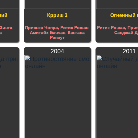
ний
Крриш 3
Огненный 
Зинта
,
Приянка Чопра
,
Ритик Рошан
,
Ритик Рошан
,
Прия
а
Амитабх Баччан
,
Кангана
Санджай Д
Ранаут
2004
2011