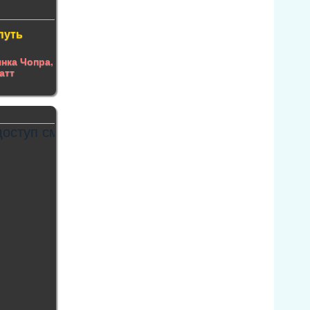
путь
нка Чопра
,
атт