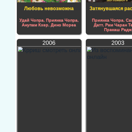
Любовь невозможна
Затянувшаяся ра
Удай Чопра
,
Приянка Чопра
,
Приянка Чопра
,
Са
Анупам Кхер
,
Дино Мореа
Датт
,
Рам Чаран Т
Пракаш Радж
2006
2003