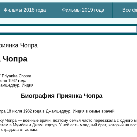
Фильмы 2018 года
Фильмы 2019 года
Все ф
риянка Чопра
 Чопра
 Priyanka Chopra
июля 1982 года
жамшедпур, Индия
Биография Приянка Чопра
ра 18 июля 1982 года в Джамшедпур, Индия в семье врачей.
у Чопра — военные врачи, поэтому семья часто переезжала с одного ме
затем в Мумбаи и Джамшедпур. У неё есть младший брат, который на во
 страдала от астмы.