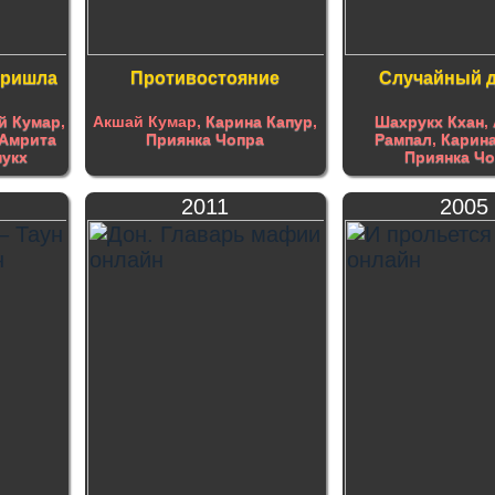
пришла
Противостояние
Случайный 
й Кумар
,
Акшай Кумар,
Карина Капур
,
Шахрукх Кхан
,
Амрита
Приянка Чопра
Рампал
,
Карина
укх
Приянка Ч
2011
2005