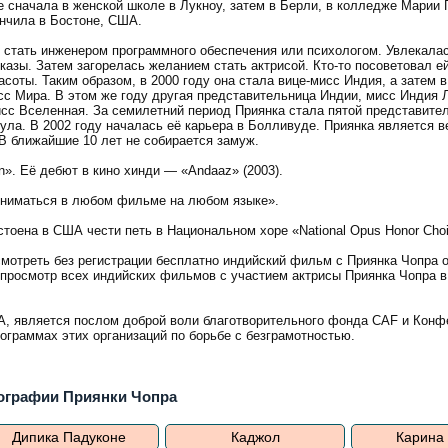
 сначала в женской школе в Лукноу, затем в Берли, в колледже Марии Г
нчила в Бостоне, США.
стать инженером программного обеспечения или психологом. Увлекалас
казы. Затем загорелась желанием стать актрисой. Кто-то посоветовал е
асоты. Таким образом, в 2000 году она стала вице-мисс Индия, а затем в
исс Мира. В этом же году другая представительница Индии, мисс Индия 
сс Вселенная. За семилетний период Приянка стала пятой представите
тула. В 2002 году началась её карьера в Болливуде. Приянка является 
В ближайшие 10 лет не собирается замуж.
». Её дебют в кино хинди — «Andaaz» (2003).
а сниматься в любом фильме на любом языке».
тоена в США чести петь в Национальном хоре «National Opus Honor Choi
мотреть без регистрации бесплатно индийский фильм с Приянка Чопра 
, просмотр всех индийских фильмов с участием актрисы Приянка Чопра 
ША, является послом доброй воли благотворительного фонда CAF и Кон
ограммах этих организаций по борьбе с безграмотностью.
ографии Приянки Чопра
Дипика Падуконе
Каджол
Карина