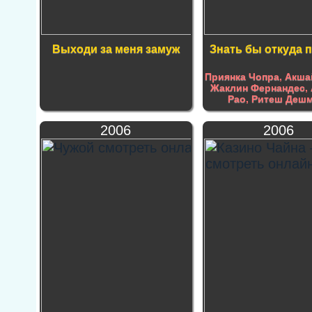
Выходи за меня замуж
Знать бы откуда 
Приянка Чопра
,
Акша
Жаклин Фернандес
,
Рао
,
Ритеш Дешм
2006
2006