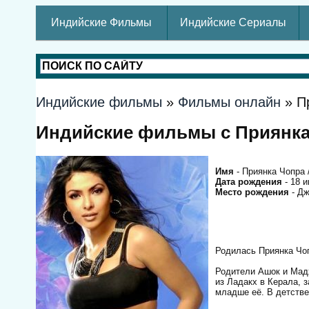
Индийские Фильмы
Индийские Сериалы
Индийские фильмы
»
Фильмы онлайн
» П
Индийские фильмы с Приянка
Имя
- Приянка Чопра /
Дата рождения
- 18 
Место рождения
- Д
Родилась Приянка Чоп
Родители Ашок и Мадх
из Ладакх в Керала, 
младше её. В детстве