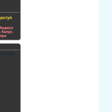
доступ
Арджун
 Капур
,
опра