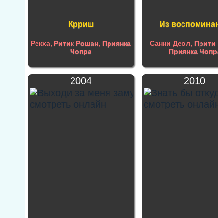
Крриш
Из воспомина
Рекха,
Ритик Рошан
,
Приянка
Санни Деол,
Прити 
Чопра
Приянка Чопр
2004
2010