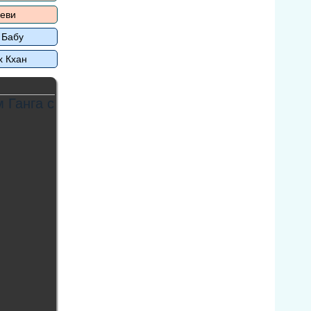
еви
 Бабу
х Кхан