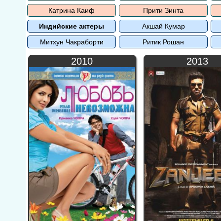
Катрина Каиф
Прити Зинта
Индийские актеры
Акшай Кумар
Митхун Чакраборти
Ритик Рошан
2010
2013