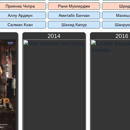
Приянка Чопра
Рани Мукхерджи
Шрид
Аллу Арджун
Амитабх Баччан
Махеш
Салман Кхан
Шахид Капур
Шахрук
2014
2016