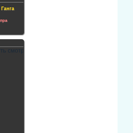
 Ганга
опра