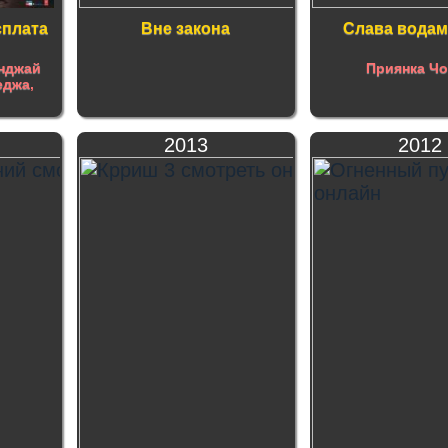
сплата
Вне закона
Слава водам
нджай
Приянка Ч
еджа
,
2013
2012