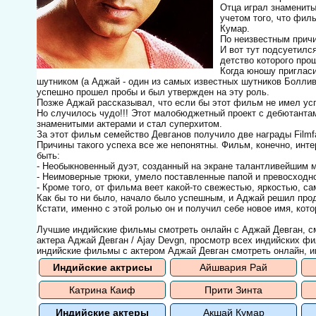
Отца играл знамениты
учетом того, что фил
Кумар.
По неизвестным причи
И вот тут подсуетилс
детство которого про
Когда юношу пригласи
шутником (а Аджай - один из самых известных шутников Болливу
успешно прошел пробы и был утвержден на эту роль.
Позже Аджай рассказывал, что если бы этот фильм не имел усп
Но случилось чудо!!! Этот малобюджетный проект с дебютанта
знаменитыми актерами и стал суперхитом.
За этот фильм семейство Девганов получило две награды Filmf
Причины такого успеха все же непонятны. Фильм, конечно, инт
быть:
- Необыкновенный дуэт, созданный на экране талантливейшим 
- Неимоверные трюки, умело поставленные папой и превосходн
- Кроме того, от фильма веет какой-то свежестью, яркостью, с
Как бы то ни было, начало было успешным, и Аджай решил про
Кстати, именно с этой ролью он и получил себе новое имя, ко
Лучшие индийские фильмы смотреть онлайн с Аджай Девган, см
актера Аджай Девган / Ajay Devgn, просмотр всех индийских фи
индийские фильмы с актером Аджай Девган смотреть онлайн, ин
Индийские актрисы
Айшвария Рай
Катрина Каиф
Прити Зинта
Индийские актеры
Акшай Кумар