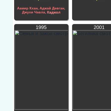
Аамир Кхан, Аджай Девган,
Джухи Чавла,
Каджол
1995
2001