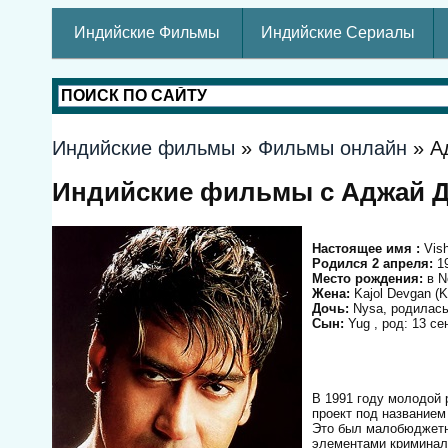
Индийские Фильмы
Индийские Сериалы
Индийские фильмы
»
Фильмы онлайн
» А
Индийские фильмы с Аджай Д
Настоящее имя :
Vish
Родился 2 апреля:
19
Место рождения:
в N
Жена:
Kajol Devgan (K
Дочь:
Nysa, родилась 
Сын:
Yug , род: 13 сен
В 1991 году молодой
проект под названием 
Это был малобюджетн
элементами криминаль