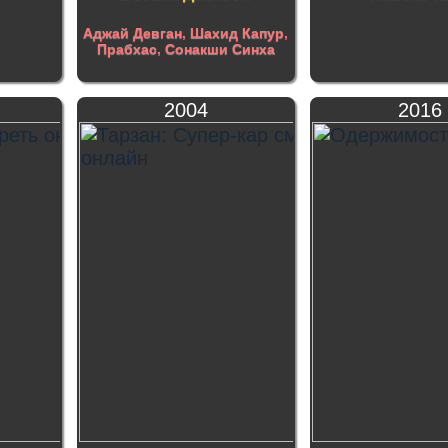
Аджай Девган
,
Шахид Капур
,
Прабхас
,
Сонакши Синха
2004
2016