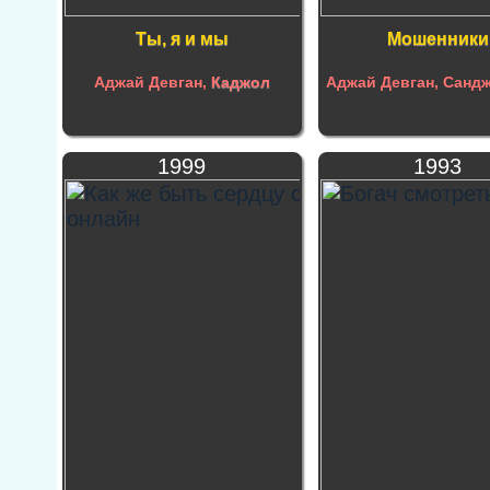
Ты, я и мы
Мошенники
Аджай Девган,
Каджол
Аджай Девган, Сандж
1999
1993