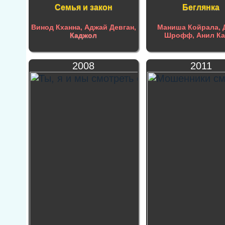
Семья и закон
Беглянка
Винод Кханна, Аджай Девган,
Маниша Койрала, 
Каджол
Шрофф, Анил Ка
2008
2011