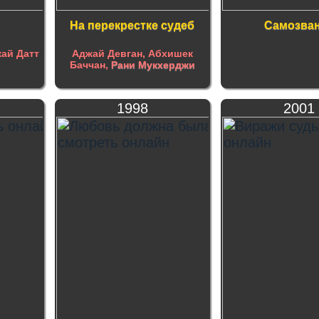
На перекрестке судеб
Самозва
ай Датт
Аджай Девган, Абхишек
Баччан,
Рани Мукхерджи
1998
2001