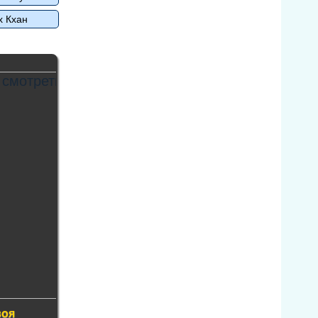
х Кхан
воя