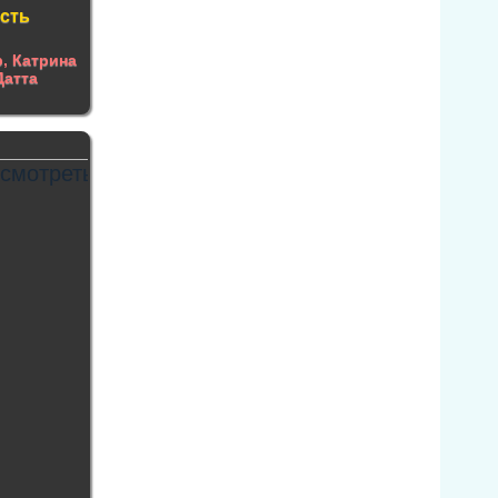
сть
р
,
Катрина
Датта