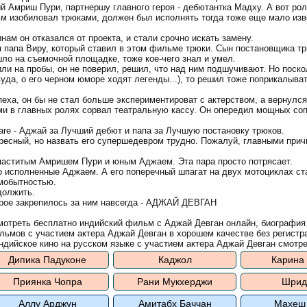
й Амриш Пури, партнершу главного героя - дебютантка Мадху. А вот рол
ьм изобиловал трюками, должен был исполнять тогда тоже еще мало из
нам он отказался от проекта, и стали срочно искать замену.
я папа Виру, который ставил в этом фильме трюки. Сын постановщика тр
шло на съемочной площадке, тоже кое-чего знал и умел.
ли на пробы, он не поверил, решил, что над ним подшучивают. Но поск
да, о его черном юморе ходят легенды...), то решил тоже поприкалывать
еха, он бы не стал больше экспериментироват с актерством, а вернулся
ми в главных ролях сорвал театральную кассу. Он опередил мощных соп
are - Аджай за Лучший дебют и папа за Лучшую постановку трюков.
ересный, но назвать его супершедевром трудно. Пожалуй, главными прич
маститым Амришем Пури и юным Аджаем. Эта пара просто потрясает.
о исполненные Аджаем. А его поперечный шпагат на двух мотоциклах ст
амобытностью.
должить.
торое закрепилось за ним навсегда - АДЖАЙ ДЕВГАН
отреть бесплатно индийский фильм с Аджай Девган онлайн, биография
льмов с участием актера Аджай Девган в хорошем качестве без регистр
дийское кино на русском языке с участием актера Аджай Девган смотре
Дипика Падуконе
Каджол
Карина
Приянка Чопра
Рани Мукхерджи
Шрид
Аллу Арджун
Амитабх Баччан
Махеш