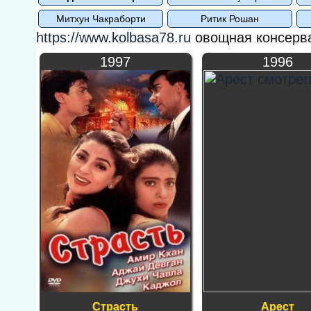
Митхун Чакраборти
Ритик Рошан
https://www.kolbasa78.ru
овощная консерва
1997
1996
Страсть
Арест