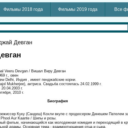
Фильмы 2018 года
Фильмы 2019 года
Все ф
джай Девган
евган
al Veeru Devgan / Вишал Виру Девган
69 г., овен
ew Delhi, Индия , имеет пенджабские корни.
ajol Mukherjee), актриса. Свадьба состоялась 24.02.1999 г.
20.04.2003 г.
тября, 2010 г.
Биография
 режиссер Куку (Сандеш) Кохли вкупе с продюсером Динешем Пателем з
Phool Aur Kaante / Шипы и розы.
ый фильм, начинающийся как молодежная комедия и переходящий в кру
ной драмы. Основная тема - взаимоотношения отца и сына.