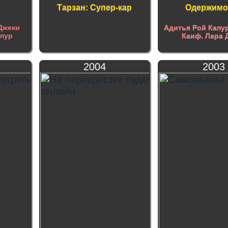
Тарзан: Супер-кар
Одержимо
Джеки
Адитья Рой Капу
пур
Каиф
,
Лара 
2004
2003