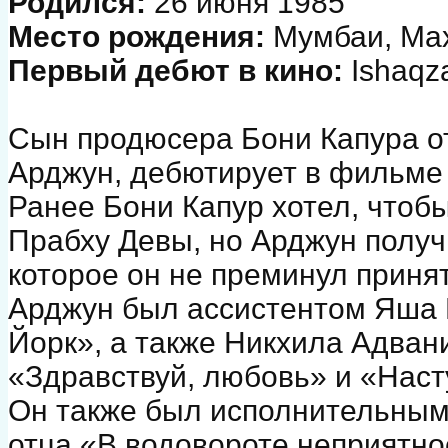
Родился:
26 июня 1985
Место рождения:
Мумбаи, Ма
Первый дебют в кино:
Ishaqz
Сын продюсера Бони Капура о
Арджун, дебютирует в фильме
Ранее Бони Капур хотел, чтоб
Прабху Девы, но Арджун полу
которое он не преминул принят
Арджун был ассистентом Яша
Йорк», а также Никхила Адва
«Здравствуй, любовь» и «Насту
Он также был исполнительным
отца «В водовороте неприятно