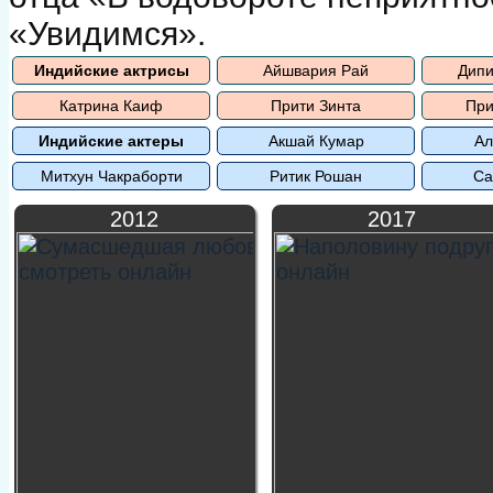
«Увидимся».
Индийские актрисы
Айшвария Рай
Дипи
Катрина Каиф
Прити Зинта
При
Индийские актеры
Акшай Кумар
Ал
Митхун Чакраборти
Ритик Рошан
Са
2012
2017