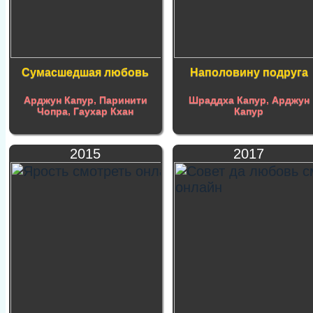
Сумасшедшая любовь
Наполовину подруга
Арджун Капур
,
Паринити
Шраддха Капур
,
Арджун
Чопра
,
Гаухар Кхан
Капур
2015
2017