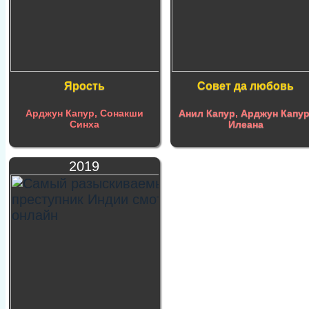
Ярость
Совет да любовь
Арджун Капур, Сонакши
Анил Капур
,
Арджун Капу
Синха
Илеана
2019