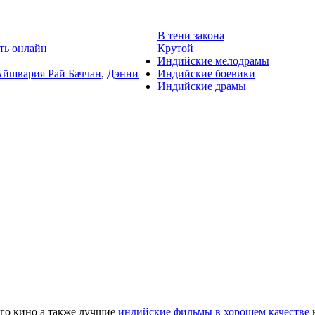
2010
В тени закона
Крутой
Индийские мелодрамы
йшвария Рай Баччан
,
Дэнни
Индийские боевики
Индийские драмы
го кино а также лучшие
индийские фильмы в хорошем качестве
н