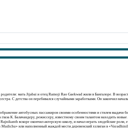
родители: мать Jijabai и отец Ramoji Rao Gaekwad жили в Бангалоре. В возрас
 сестра. С детства он перебивался случайными заработками. Он закончил нача
ображение автобусных пассажиров своими особенностями и стилем выдачи билет
а глаза К. Балачандеру, режиссеру, известному своим талантом находить новы
jnikanth вскоре окончил актерскую школу, и начал играть злодейские роли, ег
dru Mudichu» или наполненный жаждой мести деревенский хулиган в «Vayadhini