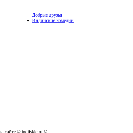
Добрые друзья
Индийские комедии
а сайте © indijskie.ru ©