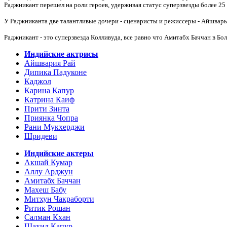
Раджникант перешел на роли героев, удерживая статус суперзвезды более 25 
У Раджниканта две талантливые дочери - сценаристы и режиссеры - Айшва
Раджникант - это суперзвезда Колливуда, все равно что Амитабх Баччан в Бо
Индийские актрисы
Айшвария Рай
Дипика Падуконе
Каджол
Карина Капур
Катрина Каиф
Прити Зинта
Приянка Чопра
Рани Мукхерджи
Шридеви
Индийские актеры
Акшай Кумар
Аллу Арджун
Амитабх Баччан
Махеш Бабу
Митхун Чакраборти
Ритик Рошан
Салман Кхан
Шахид Капур