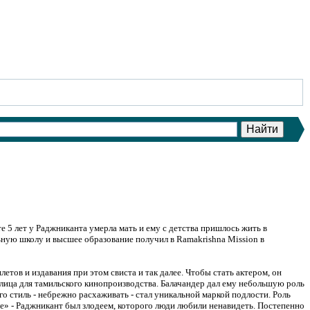
те 5 лет у Раджниканта умерла мать и ему с детства пришлось жить в
льную школу и высшее образование получил в Ramakrishna Mission в
ов и издавания при этом свиста и так далее. Чтобы стать актером, он
е лица для тамильского кинопроизводства. Балачандер дал ему небольшую роль
о стиль - небрежно расхаживать - стал уникальной маркой подлости. Роль
le» - Раджникант был злодеем, которого люди любили ненавидеть. Постепенно