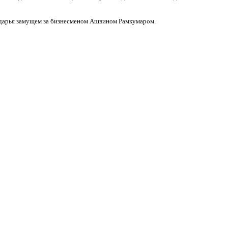
ндарья замущем за бизнесменом Ашвином Рамкумаром.