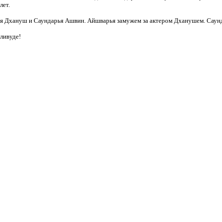
лет.
рья Дхануш и Саундарья Ашвин. Айшварья замужем за актером Дханушем. Сау
лливуде!