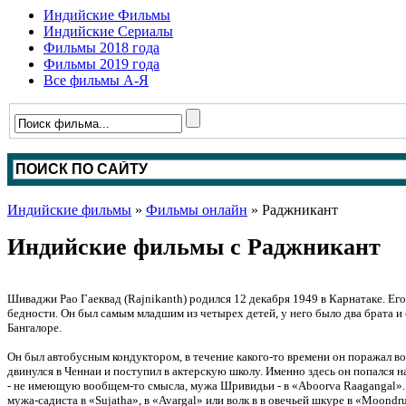
Индийские Фильмы
Индийские Сериалы
Фильмы 2018 года
Фильмы 2019 года
Все фильмы А-Я
Индийские фильмы
»
Фильмы онлайн
» Раджникант
Индийские фильмы с Раджникант
Шиваджи Рао Гаеквад (Rajnikanth) родился 12 декабря 1949 в Карнатаке. Его 
бедности. Он был самым младшим из четырех детей, у него было два брата и
Бангалоре.
Он был автобусным кондуктором, в течение какого-то времени он поражал во
двинулся в Ченнаи и поступил в актерскую школу. Именно здесь он попался н
- не имеющую вообщем-то смысла, мужа Шривидьи - в «Aboorva Raagangal». Ra
мужа-садиста в «Sujatha», в «Avargal» или волк в в овечьей шкуре в «Moon