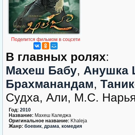
Поделится фильмом в соцсети
В главных ролях
:
Махеш Бабу
,
Анушка 
Брахманандам
,
Таник
Судха, Али, М.С. Нарь
Год:
2010
Название:
Махеш Каледжа
Оригинальное название:
Khaleja
Жанр:
боевик
,
драма
,
комедия