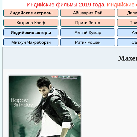
Индийские фильмы 2019 года
Индийские 
,
Индийские актрисы
Айшвария Рай
Дипи
Катрина Каиф
Прити Зинта
При
Индийские актеры
Акшай Кумар
Ал
Митхун Чакраборти
Ритик Рошан
Са
Махе