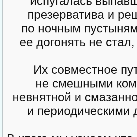
испугалась выпавш
презерватива и ре
по ночным пустыня
ее догонять не стал,
Их совместное пу
не смешными ком
невнятной и смазанн
и периодическими д