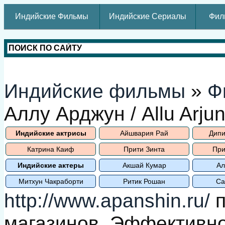
Индийские Фильмы
Индийские Сериалы
Фил
Индийские фильмы
»
Ф
Аллу Арджун / Allu Arju
Индийские актрисы
Айшвария Рай
Дипи
Катрина Каиф
Прити Зинта
При
Индийские актеры
Акшай Кумар
Ал
Митхун Чакраборти
Ритик Рошан
Са
http://www.apanshin.ru/
п
магазинов. Эффективн