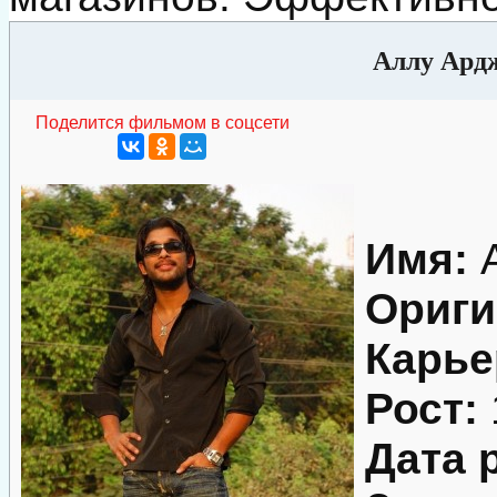
Аллу Ардж
Поделится фильмом в соцсети
Имя:
А
Ориги
Карье
Рост:
Дата 