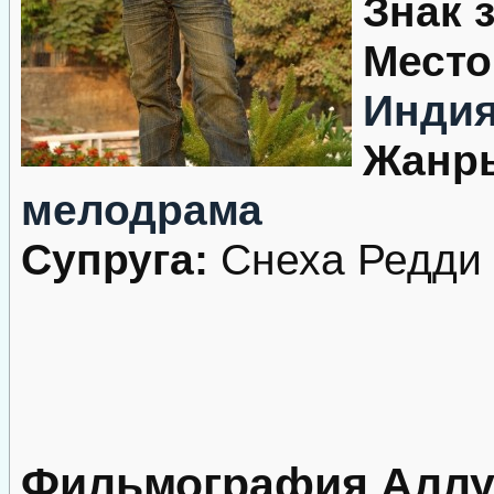
Знак 
Место
Инди
Жанр
мелодрама
Супруга:
Снеха Редди
Фильмография Аллу А