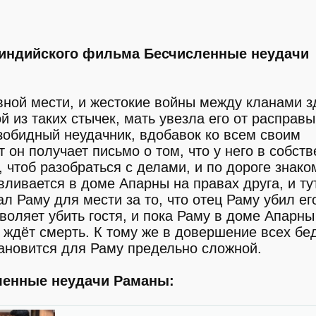
индийского фильма Бесчисленные неудачи
вной мести, и жестокие войны между кланами 
й из таких стычек, мать увезла его от расправы
зобидный неудачник, вдобавок ко всем своим
 он получает письмо о том, что у него в собст
, чтоб разобраться с делами, и по дороге знако
ливается в доме Апарны на правах друга, и ту
л Раму для мести за то, что отец Раму убил ег
воляет убить гостя, и пока Раму в доме Апарн
о ждёт смерть. К тому же в довершение всех бед
тановится для Раму предельно сложной.
ленные неудачи Раманы: