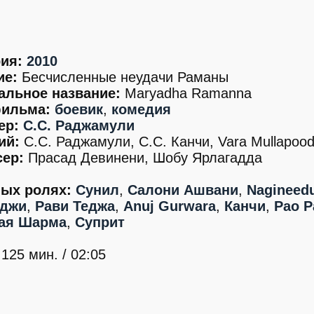
ия:
2010
ие:
Бесчисленные неудачи Раманы
альное название:
Maryadha Ramanna
ильма:
боевик
,
комедия
ер:
С.С. Раджамули
ий:
С.С. Раджамули, С.С. Канчи, Vara Mullapood
ер:
Прасад Девинени, Шобу Ярлагадда
ных ролях:
Сунил
,
Салони Ашвани
,
Nagineed
аджи
,
Рави Теджа
,
Anuj Gurwara
,
Канчи
,
Рао 
ая Шарма
,
Суприт
125 мин. / 02:05