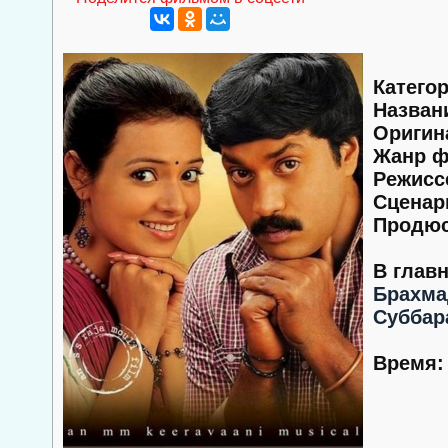
Категор
Назван
Оригин
Жанр ф
Режисс
Сценар
Продюс
В глав
Брахм
Суббар
Время: