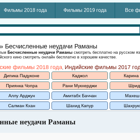
Фильмы 2018 года
Фильмы 2019 года
Все ф
» Бесчисленные неудачи Раманы
ильм
Бесчисленные неудачи Раманы
смотреть бесплатно на русском я
ского кино смотреть онлайн бесплатно в хорошем качестве.
ские фильмы 2018 года
Индийские фильмы 2017 го
,
Дипика Падуконе
Каджол
Карина
Приянка Чопра
Рани Мукхерджи
Шрид
Аллу Арджун
Амитабх Баччан
Махеш
Салман Кхан
Шахид Капур
Шахрук
нные неудачи Раманы