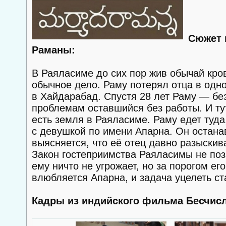
Сюжет 
Раманы:
В Раяласиме до сих пор жив обычай кро
обычное дело. Раму потерял отца в одно
в Хайдарабад. Спустя 28 лет Раму — бе
проблемам оставшийся без работы. И тут
есть земля в Раяласиме. Раму едет туда
с девушкой по имени Апарна. Он останав
выясняется, что её отец давно разыскива
Закон гостеприимства Раяласимы не поз
ему ничто не угрожает, но за порогом ег
влюбляется Апарна, и задача уцелеть с
Кадры из индийского фильма Бесчис