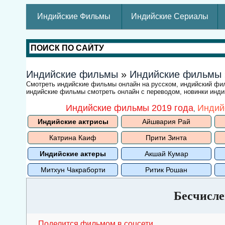
Индийские Фильмы
Индийские Сериалы
Индийские фильмы
»
Индийские фильмы
Смотреть индийские фильмы онлайн на русском, индийский ф
индийские фильмы смотреть онлайн с переводом, новинки индий
Индийские фильмы 2019 года
Индий
,
Индийские актрисы
Айшвария Рай
Катрина Каиф
Прити Зинта
Индийские актеры
Акшай Кумар
Митхун Чакраборти
Ритик Рошан
Бесчисле
Поделится фильмом в соцсети