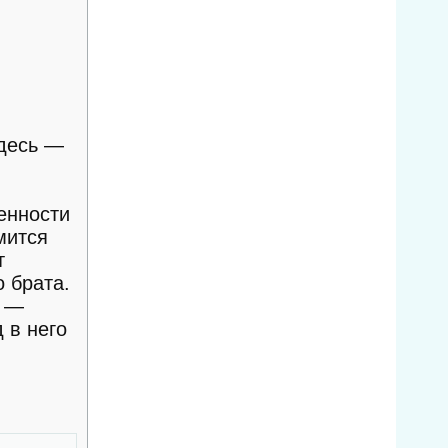
здесь —
венности
мится
т
о брата.
ы —
 в него