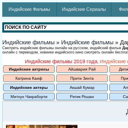
Индийские Фильмы
Индийские Сериалы
Фил
Индийские фильмы
»
Индийские фильмы
» Да
Смотреть индийские фильмы онлайн на русском, индийский фильм
Да
онлайн с переводом, новинки индийского кино смотреть онлайн беспла
Индийские фильмы 2019 года
Индийские 
,
Индийские актрисы
Айшвария Рай
Дипи
Катрина Каиф
Прити Зинта
При
Индийские актеры
Акшай Кумар
Ал
Митхун Чакраборти
Ритик Рошан
Са