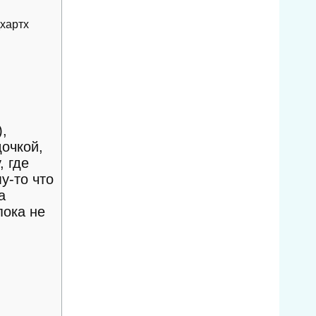
дхартх
,
очкой,
, где
у-то что
а
пока не