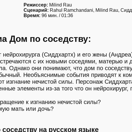
Режиссер:
Milind Rau
Сценарий:
Rahul Ramchandani, Milind Rau, Сид
Время:
96 мин. / 01:36
а Дом по соседству:
 нейрохирурга (Сиддхартх) и его жены (Андреа)
стречаются с их новыми соседями, матерью и д
а. Однако они понимают, что дом по соседству
обычный. Необъяснимые события приводят к ком
т изгнание нечистой силы. Персонаж Сиддхарт
нные элементы из-за того что он нейрохирург, 
бращение к изгнанию нечистой силы?
мую мать или дочь?
 соседству на русском языке