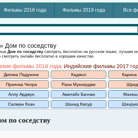
Фильмы 2018 года
Фильмы 2019 года
Все ф
» Дом по соседству
ильм
Дом по соседству
смотреть бесплатно на русском языке, лучшие и
 смотреть онлайн бесплатно в хорошем качестве.
ские фильмы 2018 года
Индийские фильмы 2017 го
,
Дипика Падуконе
Каджол
Карина
Приянка Чопра
Рани Мукхерджи
Шрид
Аллу Арджун
Амитабх Баччан
Махеш
Салман Кхан
Шахид Капур
Шахрук
м по соседству