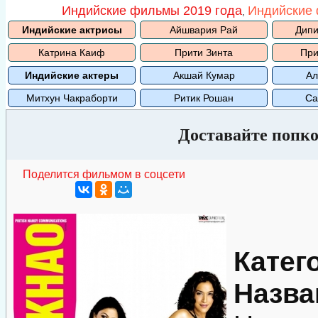
Индийские фильмы 2019 года
Индийские 
,
Индийские актрисы
Айшвария Рай
Дипи
Катрина Каиф
Прити Зинта
При
Индийские актеры
Акшай Кумар
Ал
Митхун Чакраборти
Ритик Рошан
Са
Доставайте попко
Поделится фильмом в соцсети
Катег
Назва