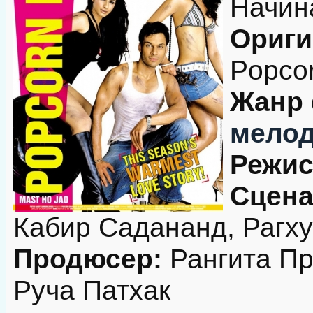
Начин
Ориги
Popcor
Жанр
мело
Режис
Сцена
Кабир Садананд, Рагх
Продюсер:
Рангита Пр
Руча Патхак