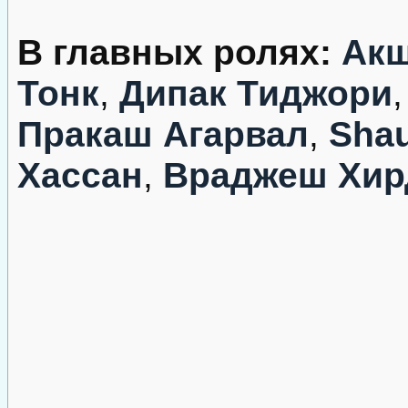
В главных ролях:
Акш
Тонк
,
Дипак Тиджори
Пракаш Агарвал
,
Sha
Хассан
,
Враджеш Хир