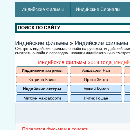
Индийские Фильмы
Индийские Сериалы
Индийские фильмы
»
Индийские фильмы
Смотреть индийские фильмы онлайн на русском, индийский ф
смотреть онлайн с переводом, новинки индийского кино смотре
Индийские фильмы 2019 года
Индий
,
Индийские актрисы
Айшвария Рай
Катрина Каиф
Прити Зинта
Индийские актеры
Акшай Кумар
Митхун Чакраборти
Ритик Рошан
Поделится фильмом в соцсети