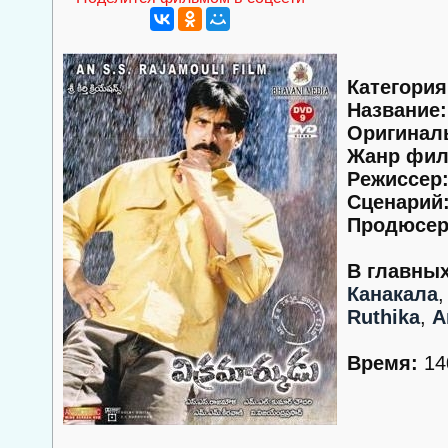
Категория
Название:
Оригинал
Жанр фил
Режиссер
Сценарий
Продюсер
В главных
Канакала
Ruthika
,
А
Время:
140