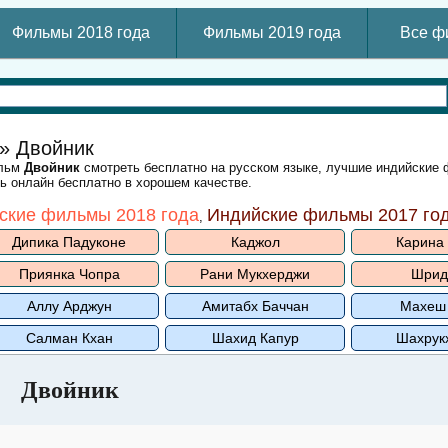
Фильмы 2018 года
Фильмы 2019 года
Все ф
» Двойник
ильм
Двойник
смотреть бесплатно на русском языке, лучшие индийские
ть онлайн бесплатно в хорошем качестве.
ские фильмы 2018 года
Индийские фильмы 2017 го
,
Дипика Падуконе
Каджол
Карина
Приянка Чопра
Рани Мукхерджи
Шрид
Аллу Арджун
Амитабх Баччан
Махеш
Салман Кхан
Шахид Капур
Шахрук
Двойник