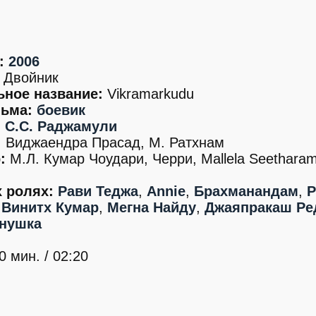
:
2006
Двойник
ьное название:
Vikramarkudu
ьма:
боевик
:
С.С. Раджамули
:
Виджаендра Прасад, М. Ратхнам
:
М.Л. Кумар Чоудари, Черри, Mallela Seetharam
 ролях:
Рави Теджа
,
Annie
,
Брахманандам
,
Р
,
Винитх Кумар
,
Мегна Найду
,
Джаяпракаш Ре
нушка
 мин. / 02:20