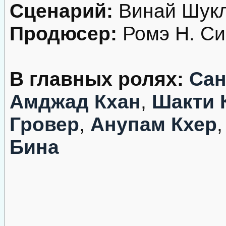
Сценарий:
Винай Шукл
Продюсер:
Ромэ Н. Си
В главных ролях:
Сан
Амджад Кхан
,
Шакти 
Гровер
,
Анупам Кхер
Бина