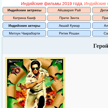
Индийские фильмы 2019 года
Индийские 
,
Индийские актрисы
Айшвария Рай
Дипи
Катрина Каиф
Прити Зинта
При
Индийские актеры
Акшай Кумар
Ал
Митхун Чакраборти
Ритик Рошан
Са
Герой