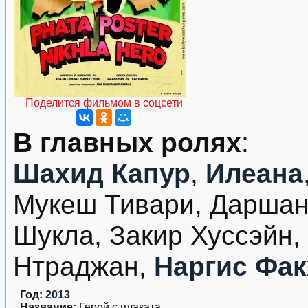
Поделится фильмом в соцсети
В главных ролях
:
Шахид Капур
,
Илеана
Мукеш Тивари, Даршан
Шукла, Закир Хуссэйн
Нтраджан,
Наргис Фа
Год:
2013
Название:
Герой с плаката