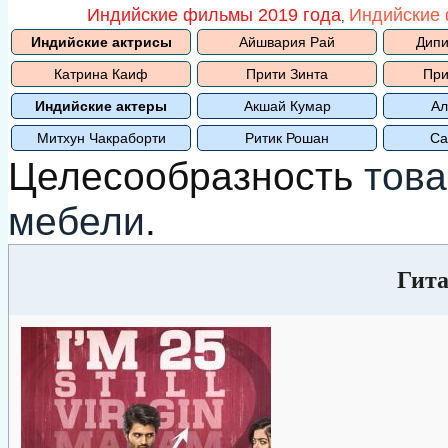
Индийские фильмы 2019 года
Индийские 
,
Индийские актрисы
Айшвария Рай
Дипи
Катрина Каиф
Прити Зинта
При
Индийские актеры
Акшай Кумар
Ал
Митхун Чакраборти
Ритик Рошан
Са
Целесообразность
това
мебели
.
Гита