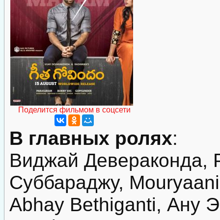
Поделится фильмом в соцсети
В главных ролях
:
Виджай Девераконда, 
Суббараджу, Mouryaani
Abhay Bethiganti, Ану