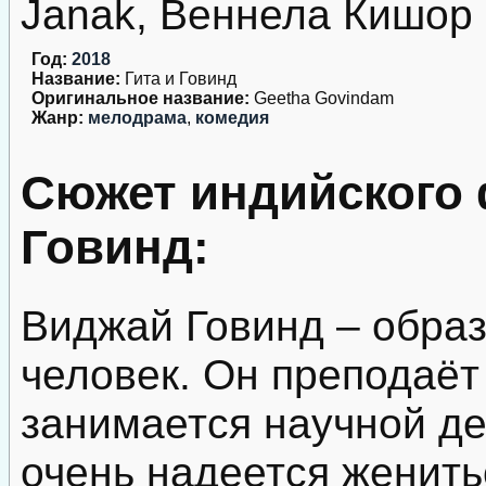
Janak, Веннела Кишор
Год:
2018
Название:
Гита и Говинд
Оригинальное название:
Geetha Govindam
Жанр:
мелодрама
,
комедия
Сюжет индийского 
Говинд:
Виджай Говинд – обра
человек. Он преподаёт
занимается научной д
очень надеется женить