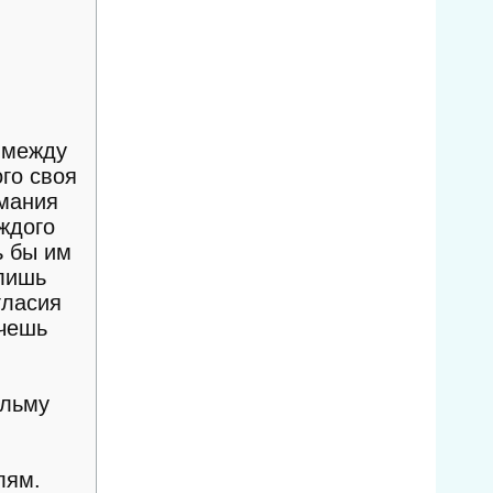
 между
го своя
имания
ждого
ь бы им
 лишь
гласия
очешь
ильму
лям.