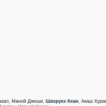
Фазал, Маной Джоши,
Шахрукх Кхан
, Акаш Хура