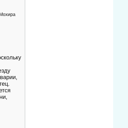
 Мохира
оскольку
езду
варии,
тец.
ется
ни,