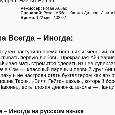
Мушран, Навнит Нишан
Режиссер:
Розан Аббас
Сценарий:
Розан Аббас, Каника Диллон, Ишита
Время:
122 мин. / 02:02
а Всегда – Иногда:
друзей наступило время больших изменений, п
пытывать первую любовь. Прекрасная Айшвария
ойчивая мать стремится сделать из неё суперзв
че Сэм — классный парень и первый друг Айш
спеху и не настроен стать бухгалтером как его о
рщик Тарик, «Билл Гейтс» школы, который бор
Наконец, есть плохая девчонка школы — Нанди
а – Иногда на русском языке