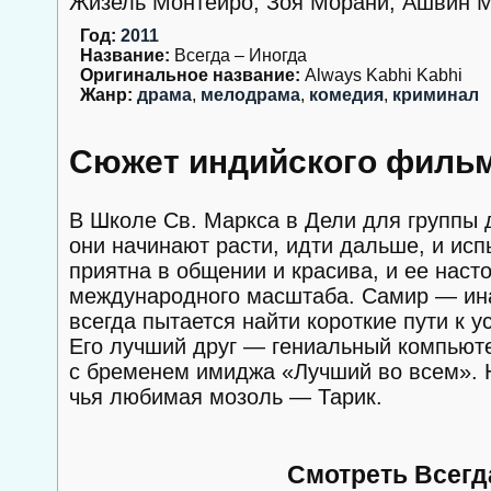
Жизель Монтейро, Зоя Морани, Ашвин 
Год:
2011
Название:
Всегда – Иногда
Оригинальное название:
Always Kabhi Kabhi
Жанр:
драма
,
мелодрама
,
комедия
,
криминал
Сюжет индийского фильм
В Школе Св. Маркса в Дели для группы 
они начинают расти, идти дальше, и ис
приятна в общении и красива, и ее наст
международного масштаба. Самир — ина
всегда пытается найти короткие пути к у
Его лучший друг — гениальный компьюте
с бременем имиджа «Лучший во всем». 
чья любимая мозоль — Тарик.
Смотреть Всегд