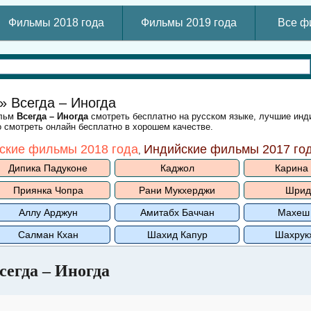
Фильмы 2018 года
Фильмы 2019 года
Все ф
» Всегда – Иногда
ильм
Всегда – Иногда
смотреть бесплатно на русском языке, лучшие инд
 смотреть онлайн бесплатно в хорошем качестве.
ские фильмы 2018 года
Индийские фильмы 2017 го
,
Дипика Падуконе
Каджол
Карина
Приянка Чопра
Рани Мукхерджи
Шрид
Аллу Арджун
Амитабх Баччан
Махеш
Салман Кхан
Шахид Капур
Шахрук
сегда – Иногда