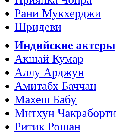
Рани Мукхерджи
Шридеви
Индийские актеры
Акшай Кумар
Аллу Арджун
Амитабх Баччан
Махеш Бабу
Митхун Чакраборти
Ритик Рошан