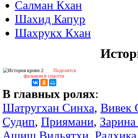
Салман Кхан
Шахид Капур
Шахрукх Кхан
Истор
Поделится
фильмом в соцсети
В главных ролях
:
Шатругхан Синха
,
Вивек 
Судип
,
Приямани
,
Зарина
Ашиш Видьятхи
,
Радхика