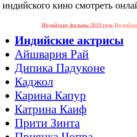
индийского кино смотреть онла
Индийские фильмы 2019 года
Индийски
,
Индийские актрисы
Айшвария Рай
Дипика Падуконе
Каджол
Карина Капур
Катрина Каиф
Прити Зинта
Приянка Чопра