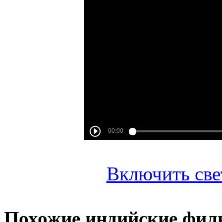
Включить све
Похожие индийские фи