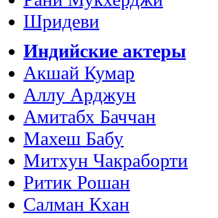
Шридеви
Индийские актеры
Акшай Кумар
Аллу Арджун
Амитабх Баччан
Махеш Бабу
Митхун Чакраборти
Ритик Рошан
Салман Кхан