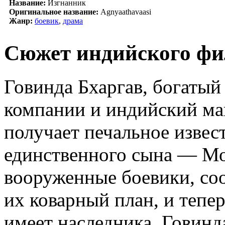
Название:
Изгнанник
Оригинальное название:
Agnyaathavaasi
Жанр:
боевик
,
драма
Сюжет индийского фи
Говинда Бхаргав, богатый
компании и индийский маг
получает печальное извест
единственного сына — Мо
вооруженные боевики, соо
их коварный план, и тепе
имеет наследника. Говинда