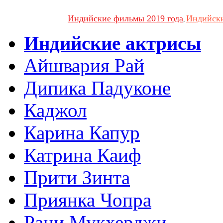
Индийские фильмы 2019 года
Индийски
,
Индийские актрисы
Айшвария Рай
Дипика Падуконе
Каджол
Карина Капур
Катрина Каиф
Прити Зинта
Приянка Чопра
Рани Мукхерджи