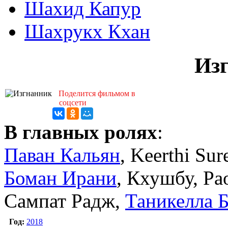
Шахид Капур
Шахрукх Кхан
Из
Поделится фильмом в
соцсети
В главных ролях
:
Паван Кальян
, Keerthi Su
Боман Ирани
, Кхушбу, Р
Сампат Радж,
Таникелла 
Год:
2018