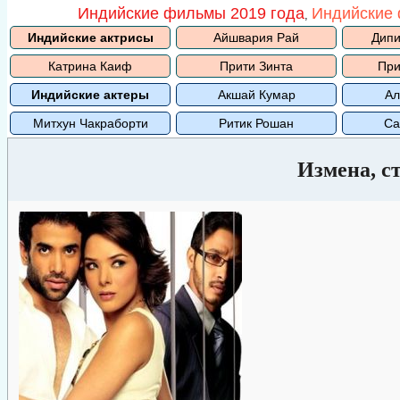
Индийские фильмы 2019 года
Индийские 
,
Индийские актрисы
Айшвария Рай
Дипи
Катрина Каиф
Прити Зинта
При
Индийские актеры
Акшай Кумар
Ал
Митхун Чакраборти
Ритик Рошан
Са
Измена, с