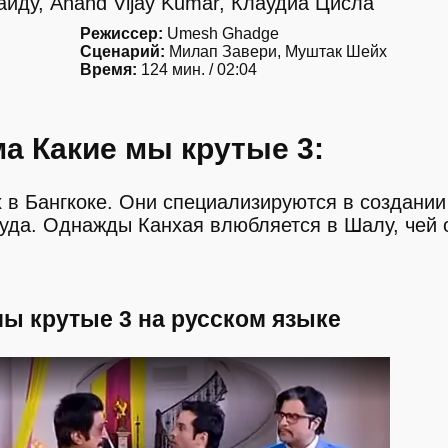
ду, Anand Vijay Kumar, Клаудиа Цисла
Режиссер:
Umesh Ghadge
Сценарий:
Милап Завери, Муштак Шейх
Время:
124 мин. / 02:04
а Какие мы крутые 3:
х в Бангкоке. Они специализируются в создании
да. Однажды Канхая влюбляется в Шалу, чей 
мы крутые 3 на русском языке