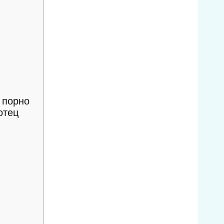
 порно
отец