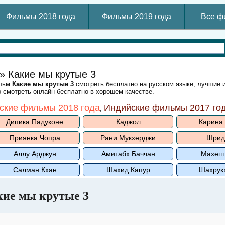
Фильмы 2018 года
Фильмы 2019 года
Все ф
» Какие мы крутые 3
ильм
Какие мы крутые 3
смотреть бесплатно на русском языке, лучшие 
 смотреть онлайн бесплатно в хорошем качестве.
ские фильмы 2018 года
Индийские фильмы 2017 го
,
Дипика Падуконе
Каджол
Карина
Приянка Чопра
Рани Мукхерджи
Шрид
Аллу Арджун
Амитабх Баччан
Махеш
Салман Кхан
Шахид Капур
Шахрук
кие мы крутые 3