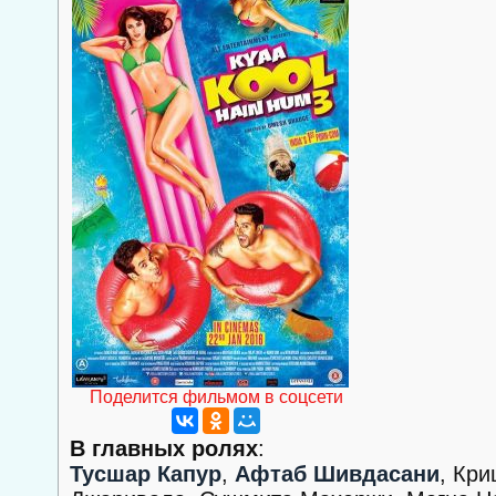
Поделится фильмом в соцсети
В главных ролях
:
Тусшар Капур
,
Афтаб Шивдасани
, Кр